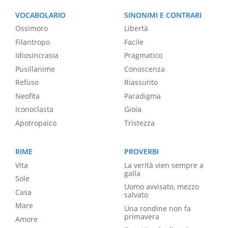
VOCABOLARIO
SINONIMI E CONTRARI
Ossimoro
Libertà
Filantropo
Facile
Idiosincrasia
Pragmatico
Pusillanime
Conoscenza
Refuso
Riassunto
Neofita
Paradigma
Iconoclasta
Gioia
Apotropaico
Tristezza
RIME
PROVERBI
Vita
La verità vien sempre a
galla
Sole
Uomo avvisato, mezzo
Casa
salvato
Mare
Una rondine non fa
primavera
Amore