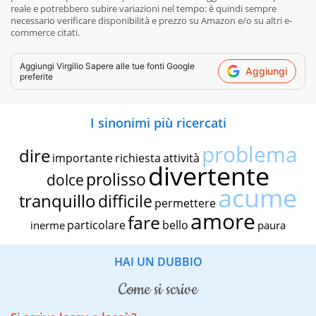
reale e potrebbero subire variazioni nel tempo: è quindi sempre
necessario verificare disponibilità e prezzo su Amazon e/o su altri e-
commerce citati.
Aggiungi
Virgilio Sapere
alle tue fonti Google
Aggiungi
preferite
I sinonimi più ricercati
problema
dire
importante
richiesta
attività
divertente
prolisso
dolce
acume
tranquillo
difficile
permettere
amore
fare
particolare
bello
inerme
paura
HAI UN DUBBIO
come si scrive