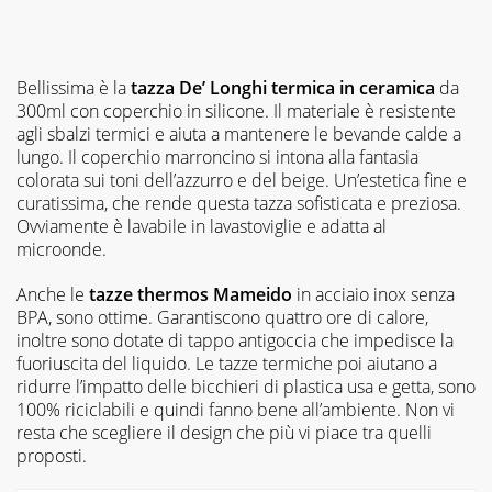
Bellissima è la
tazza De’ Longhi termica in ceramica
da
300ml con coperchio in silicone. Il materiale è resistente
agli sbalzi termici e aiuta a mantenere le bevande calde a
lungo. Il coperchio marroncino si intona alla fantasia
colorata sui toni dell’azzurro e del beige. Un’estetica fine e
curatissima, che rende questa tazza sofisticata e preziosa.
Ovviamente è lavabile in lavastoviglie e adatta al
microonde.
Anche le
tazze thermos Mameido
in acciaio inox senza
BPA, sono ottime. Garantiscono quattro ore di calore,
inoltre sono dotate di tappo antigoccia che impedisce la
fuoriuscita del liquido. Le tazze termiche poi aiutano a
ridurre l’impatto delle bicchieri di plastica usa e getta, sono
100% riciclabili e quindi fanno bene all’ambiente. Non vi
resta che scegliere il design che più vi piace tra quelli
proposti.