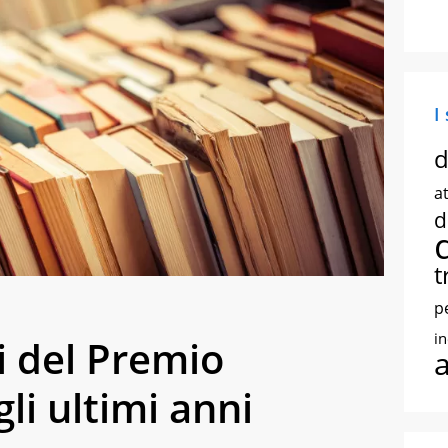
I
d
at
d
t
p
i
ori del Premio
li ultimi anni