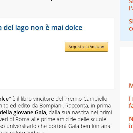
S
l
S
a del lago non è mai dolce
c
Acquista su Amazon
M
I
olce"
è il libro vincitore del Premio Campiello
f
inito ed edito da Bompiani. Racconta, in prima
 della giovane Gaia
, dalla sua nascita nei primi
N
veri di Roma alle prime amicizie delle scuole
i
corso universitario che porterà Gaia ben lontana
bbe voluto vederla.