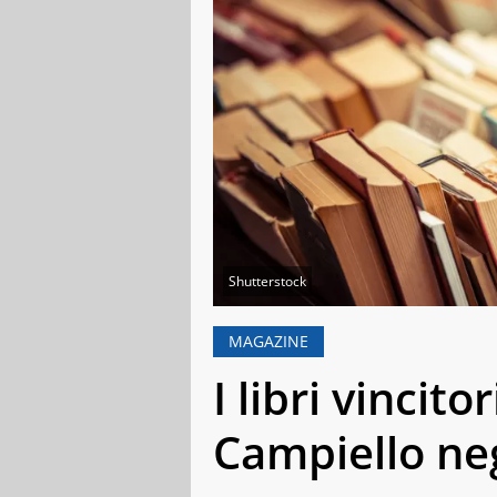
Shutterstock
MAGAZINE
I libri vincit
Campiello neg