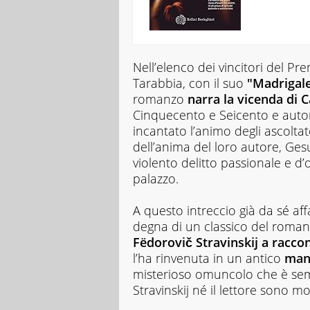
Nell’elenco dei vincitori del P
Tarabbia, con il suo
"Madrigal
romanzo
narra la vicenda di 
Cinquecento e Seicento e autore
incantato l’animo degli ascoltat
dell’anima del loro autore, Gesu
violento delitto passionale e d
palazzo.
A questo intreccio già da sé aff
degna di un classico del roman
Fëdorovič Stravinskij a racco
l’ha rinvenuta in un antico
man
misterioso omuncolo che è sem
Stravinskij né il lettore sono 