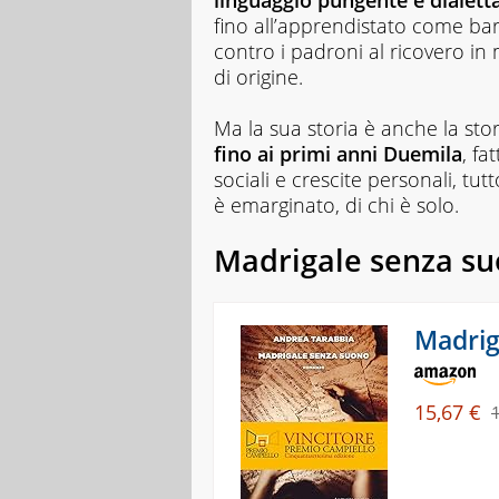
linguaggio pungente e dialett
fino all’apprendistato come barb
contro i padroni al ricovero in 
di origine.
Ma la sua storia è anche la stor
fino ai primi anni Duemila
, fa
sociali e crescite personali, tutt
è emarginato, di chi è solo.
Madrigale senza su
Madrig
15,67 €