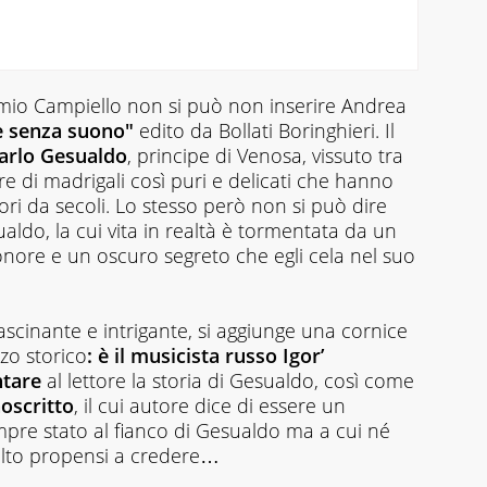
remio Campiello non si può non inserire Andrea
e senza suono"
edito da Bollati Boringhieri. Il
Carlo Gesualdo
, principe di Venosa, vissuto tra
 di madrigali così puri e delicati che hanno
ori da secoli. Lo stesso però non si può dire
aldo, la cui vita in realtà è tormentata da un
’onore e un oscuro segreto che egli cela nel suo
ascinante e intrigante, si aggiunge una cornice
zo storico
: è il musicista russo Igor’
ntare
al lettore la storia di Gesualdo, così come
oscritto
, il cui autore dice di essere un
pre stato al fianco di Gesualdo ma a cui né
molto propensi a credere…