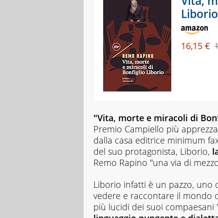
Vita, m
Liborio
16,15 €
"Vita, morte e miracoli di Bonf
Premio Campiello più apprezzati
dalla casa editrice minimum fax
del suo protagonista, Liborio,
l
Remo Rapino "una via di mezzo
Liborio infatti è un pazzo, uno 
vedere e raccontare il mondo 
più lucidi dei suoi compaesani "