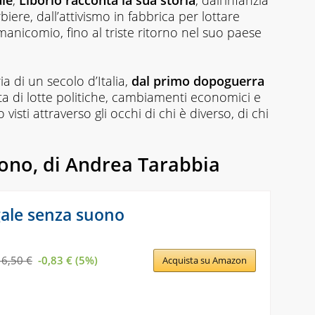
ale
,
Liborio racconta la sua storia
, dall’infanzia
iere, dall’attivismo in fabbrica per lottare
manicomio, fino al triste ritorno nel suo paese
ia di un secolo d’Italia,
dal primo dopoguerra
tta di lotte politiche, cambiamenti economici e
o visti attraverso gli occhi di chi è diverso, di chi
ono, di Andrea Tarabbia
ale senza suono
16,50 €
-0,83 € (5%)
Acquista su Amazon