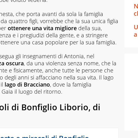
N
c
nesta, che porta avanti da sola la famiglia
a quattro figli, vorrebbe che la sua unica figlia
U
per
ottenere una vita migliore
della sua,
a
renza e i pregiudizi della gente, e a stringere
 ottenere una casa popolare per la sua famiglia.
segua gli insegnamenti di Antonia, nel
za oscura
, da una violenza senza nome, che la
te e fisicamente, anche tutte le persone che
degli anni si affacciano nella sua vita. Il lago
il
lago di Bracciano
, dove la famiglia
 Gaia il luogo del ritorno.
li di Bonfiglio Liborio, di