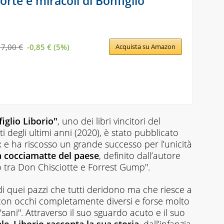
orte e miracoli di Bonfiglio
17,00 €
-0,85 € (5%)
Acquista su Amazon
iglio Liborio"
, uno dei libri vincitori del
 degli ultimi anni (2020), è stato pubblicato
 e ha riscosso un grande successo per l’unicità
a cocciamatte del paese
, definito dall’autore
 tra Don Chisciotte e Forrest Gump".
di quei pazzi che tutti deridono ma che riesce a
con occhi completamente diversi e forse molto
sani". Attraverso il suo sguardo acuto e il suo