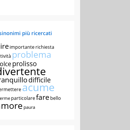
 sinonimi più ricercati
ire
importante
richiesta
problema
tività
prolisso
olce
divertente
ranquillo
difficile
acume
ermettere
fare
particolare
bello
nerme
amore
paura