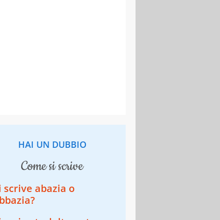
HAI UN DUBBIO
come si scrive
i scrive abazia o
bbazia?