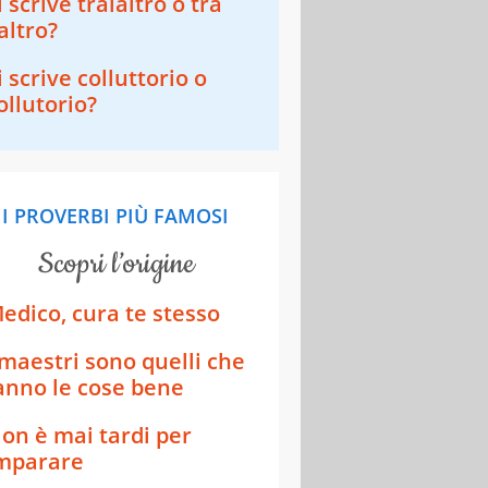
i scrive tralaltro o tra
'altro?
i scrive colluttorio o
ollutorio?
I PROVERBI PIÙ FAMOSI
scopri l’origine
edico, cura te stesso
 maestri sono quelli che
anno le cose bene
on è mai tardi per
mparare