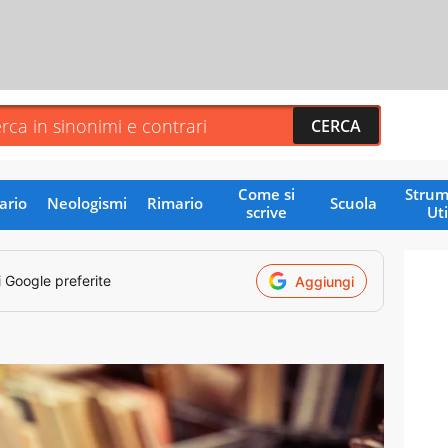
Come si
Strum
ario
Neologismi
Rimario
Scuola
scrive
Uti
i Google preferite
Aggiungi