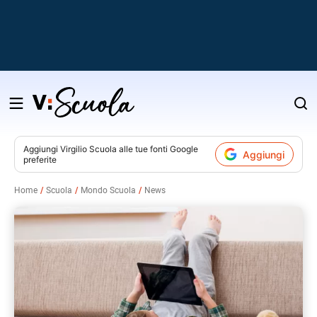
Salta
al
contenuto
Aggiungi
Virgilio Scuola
alle tue fonti Google
Aggiungi
preferite
v
Home
Scuola
Mondo Scuola
News
i