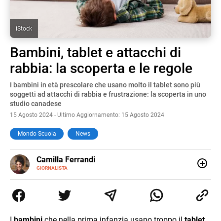
iStock
Bambini, tablet e attacchi di
rabbia: la scoperta e le regole
I bambini in età prescolare che usano molto il tablet sono più
soggetti ad attacchi di rabbia e frustrazione: la scoperta in uno
studio canadese
15 Agosto 2024 - Ultimo Aggiornamento: 15 Agosto 2024
Mondo Scuola
News
E-
Camilla Ferrandi
MAIL
LINKEDIN
GIORNALISTA
Nata e cresciuta a Grosseto, sono una giornalista
pubblicista laureata in Scienze politiche. Nel 2016 decido
di trasformare la passione per la scrittura in un lavoro, e
da lì non mi sono più fermata. L’attualità è il mio pane
quotidiano, i libri la mia via per evadere e viaggiare con la
I
bambini
che nella prima infanzia usano troppo il
tablet