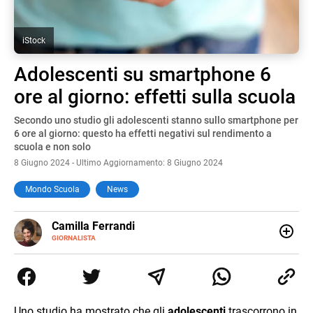
iStock
Adolescenti su smartphone 6
ore al giorno: effetti sulla scuola
Secondo uno studio gli adolescenti stanno sullo smartphone per
6 ore al giorno: questo ha effetti negativi sul rendimento a
scuola e non solo
8 Giugno 2024 - Ultimo Aggiornamento: 8 Giugno 2024
Mondo Scuola
News
E-
Camilla Ferrandi
MAIL
LINKEDIN
GIORNALISTA
Nata e cresciuta a Grosseto, sono una giornalista
pubblicista laureata in Scienze politiche. Nel 2016 decido
di trasformare la passione per la scrittura in un lavoro, e
da lì non mi sono più fermata. L’attualità è il mio pane
quotidiano, i libri la mia via per evadere e viaggiare con la
Uno studio ha mostrato che gli
adolescenti
trascorrono in