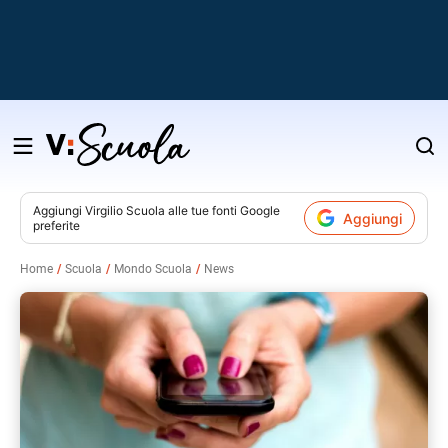
Salta
al
contenuto
Aggiungi
Virgilio Scuola
alle tue fonti Google
Aggiungi
preferite
v
Home
Scuola
Mondo Scuola
News
i