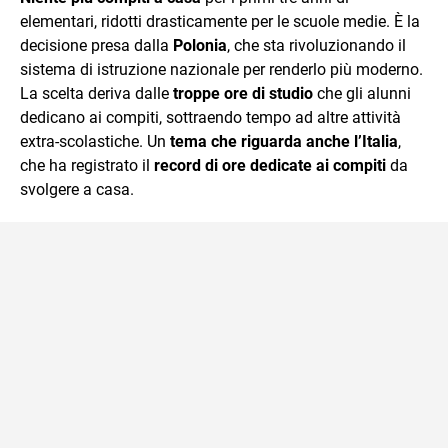
esercizi online, video di approfondimento e infografiche.
elementari, ridotti drasticamente per le scuole medie. È la
Ogni lezione è pensata e realizzata da docenti esperti
della propria materia che trattano tutti gli argomenti
decisione presa dalla
Polonia
, che sta rivoluzionando il
affrontati dagli studenti durante il percorso scolastico,
sistema di istruzione nazionale per renderlo più moderno.
anche quelli più ostici, con un linguaggio semplice e
La scelta deriva dalle
troppe ore di studio
che gli alunni
immediato e l'ausilio di contenuti multimediali a supporto
dedicano ai compiti, sottraendo tempo ad altre attività
della spiegazione testuale.
extra-scolastiche. Un
tema che riguarda anche l’Italia
,
che ha registrato il
record di ore dedicate ai compiti
da
svolgere a casa.