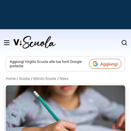
Salta
al
contenuto
Aggiungi
Virgilio Scuola
alle tue fonti Google
Aggiungi
preferite
v
Home
Scuola
Mondo Scuola
News
i