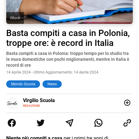
iStock
Basta compiti a casa in Polonia,
troppe ore: è record in Italia
Basta compiti a casa in Polonia: troppo tempo per lo studio tra
le mura domestiche con pochi miglioramenti, mentre in Italia è
record di ore
14 Aprile 2024 - Ultimo Aggiornamento: 14 Aprile 2024
Mondo Scuola
News
E-
Virgilio Scuola
MAIL
INSTAGRAM
REDAZIONE
ALTRI
Virgilio Scuola è un progetto di Italiaonline nato a
SITI
settembre 2023, che ha l’obiettivo di supportare
nell’apprendimento gli studenti di ogni ordine e grado
scolastico: un hub dedicato non solo giovani studenti, ma
anche genitori e insegnanti con più di 1.500 lezioni ed
Niente più compiti a casa
per i primi tre anni di