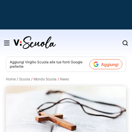
Salta
al
contenuto
Aggiungi
Virgilio Scuola
alle tue fonti Google
Aggiungi
preferite
v
Home
Scuola
Mondo Scuola
News
i