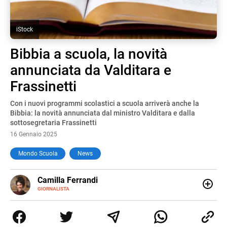
iStock
Bibbia a scuola, la novità
annunciata da Valditara e
Frassinetti
Con i nuovi programmi scolastici a scuola arriverà anche la
Bibbia: la novità annunciata dal ministro Valditara e dalla
sottosegretaria Frassinetti
16 Gennaio 2025
Mondo Scuola
News
E-
Camilla Ferrandi
MAIL
LINKEDIN
GIORNALISTA
Nata e cresciuta a Grosseto, sono una giornalista
pubblicista laureata in Scienze politiche. Nel 2016 decido
di trasformare la passione per la scrittura in un lavoro, e
da lì non mi sono più fermata. L’attualità è il mio pane