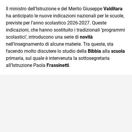
quotidiano, i libri la mia via per evadere e viaggiare con la
Il ministro dell’Istruzione e del Merito Giuseppe
Valditara
mente.
ha anticipato le nuove indicazioni nazionali per le scuole,
previste per l’anno scolastico 2026-2027. Queste
indicazioni, che hanno sostituito i tradizionali ‘programmi
scolastici’, introducono una serie di
novità
nell’insegnamento di alcune materie. Tra queste, sta
facendo molto discutere lo studio della
Bibbia
alla
scuola
primaria, sul quale è intervenuta la sottosegretaria
all’Istruzione Paola
Frassinetti
.