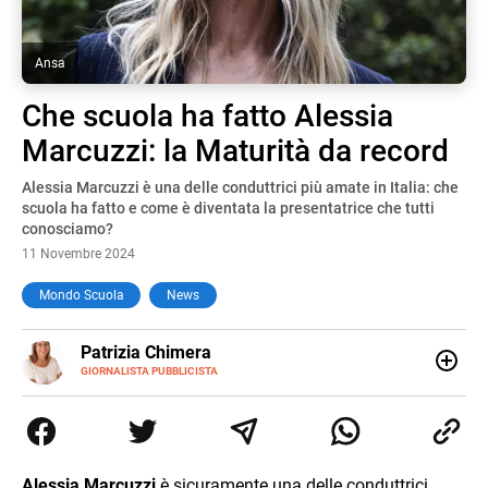
Ansa
Che scuola ha fatto Alessia
Marcuzzi: la Maturità da record
Alessia Marcuzzi è una delle conduttrici più amate in Italia: che
scuola ha fatto e come è diventata la presentatrice che tutti
conosciamo?
11 Novembre 2024
Mondo Scuola
News
E-
Patrizia Chimera
MAIL
LINKEDIN
GIORNALISTA PUBBLICISTA
Giornalista pubblicista, è appassionata di sostenibilità e
cultura. Dopo la laurea in scienze della comunicazione ha
collaborato con grandi gruppi editoriali e agenzie di
comunicazione specializzandosi nella scrittura di articoli
sul mondo scolastico.
Alessia Marcuzzi
è sicuramente una delle conduttrici