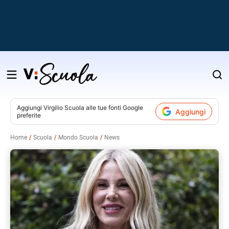
Salta
al
contenuto
Aggiungi
Virgilio Scuola
alle tue fonti Google
Aggiungi
preferite
v
Home
Scuola
Mondo Scuola
News
i