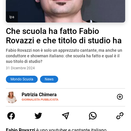
Ipa
Che scuola ha fatto Fabio
Rovazzi e che titolo di studio ha
Fabio Rovazzi non è solo un apprezzato cantante, ma anche un
conduttore e showman italiano: che scuola ha fatto e qual è il
suo titolo di studio?
31 Dicembre 2024
Mondo Scuola
News
E-
Patrizia Chimera
MAIL
LINKEDIN
GIORNALISTA PUBBLICISTA
Giornalista pubblicista, è appassionata di sostenibilità e
cultura. Dopo la laurea in scienze della comunicazione ha
collaborato con grandi gruppi editoriali e agenzie di
comunicazione specializzandosi nella scrittura di articoli
sul mondo scolastico.
Fabio Rovazzi
è uno youtuber e cantante italiano,