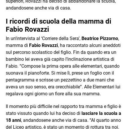
superiori, Rovazzi ha deciso di abbandonare la scuola,
andandosene anche via di casa.
I ricordi di scuola della mamma di
Fabio Rovazzi
In un’intervista al ‘Corriere della Sera’,
Beatrice Pizzorno
,
mamma di
Fabio Rovazzi
, ha raccontato alcuni aneddoti
sul percorso scolastico del figlio. Fin da quando era un
bambino lei aveva già capito l’inclinazione artistica di
Fabio. “Compose la prima opera alle elementari, quando
suonava il pianoforte. Si mise lì, prese un foglio con il
pentagramma e scrisse un pezzettino a due mani che
aveva un suo senso, era orecchiabile”. Alle Elementari lui
regalava ogni giorno un fiore alla sua mamma.
Il momento più difficile nel rapporto tra mamma e figlio è
stato vissuto quando lui ha deciso di
lasciare la scuola a
18 anni
, andandosene anche via di casa. “Al quarto anno
del Liceo artistico, è stato un momento di rottura tra noi.