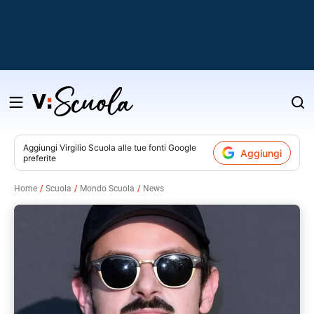
Salta
al
contenuto
Aggiungi
Virgilio Scuola
alle tue fonti Google
Aggiungi
preferite
v
Home
Scuola
Mondo Scuola
News
i