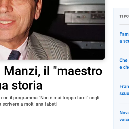
TI P
Fami
a sc
Che 
 Manzi, il "maestro
e ch
sua storia
Fran
scuo
a: con il programma "Non è mai troppo tardi" negli
a scrivere a molti analfabeti
Nova
vaca