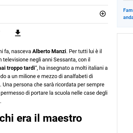
Fami
anda
sionata di sostenibilità e cultura. Dopo la laurea in scienze
ato con grandi gruppi editoriali e agenzie di
nella scrittura di articoli sul mondo scolastico.
ni fa, nasceva
Alberto Manzi
. Per tutti lui è il
n televisione negli anni Sessanta, con il
ai troppo tardi
“, ha insegnato a molti italiani a
do a un milione e mezzo di analfabeti di
. Una persona che sarà ricordata per sempre
a permesso di portare la scuola nelle case degli
.
chi era il maestro