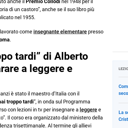
uto anche il
Premio Collodi
nel 1948 per il
ia di un castoro”, anche se il suo libro più
licato nel 1955.
a lavorato come
insegnante elementare
presso
 Roma
.
po tardi” di Alberto
rare a leggere e
LEZI
Come
anzi è stato il maestro d’Italia con il
seco
ai troppo tardi
“, in onda sul Programma
rso con lezioni in tv per insegnare a
leggere
e
La s
o”. Il corso era organizzato dal ministero della
Cris
nza trisettimanale. Al termine gli allievi