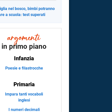
glia nel bosco, bimbi potranno
re a scuola: test superati
in primo piano
Infanzia
Poesie e filastrocche
Primaria
Impara tanti vocaboli
inglesi
I numeri decimali