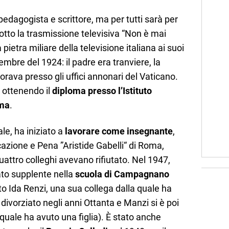
edagogista e scrittore, ma per tutti sarà per
tto la trasmissione televisiva “Non è mai
 pietra miliare della televisione italiana ai suoi
embre del 1924: il padre era tranviere, la
ava presso gli uffici annonari del Vaticano.
, ottenendo il
diploma presso l’Istituto
oma
.
e, ha iniziato a
lavorare come insegnante
,
cazione e Pena ”Aristide Gabelli“ di Roma,
uattro colleghi avevano rifiutato. Nel 1947,
ato supplente nella
scuola di Campagnano
to Ida Renzi, una sua collega dalla quale ha
 divorziato negli anni Ottanta e Manzi si è poi
quale ha avuto una figlia). È stato anche