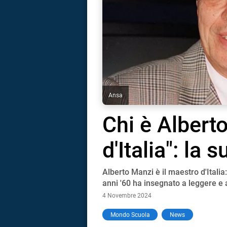
Ansa
Chi è Alberto
d'Italia": la 
Alberto Manzi è il maestro d'Itali
anni '60 ha insegnato a leggere e 
4 Novembre 2024
i
Mondo Scuola
News
tografico