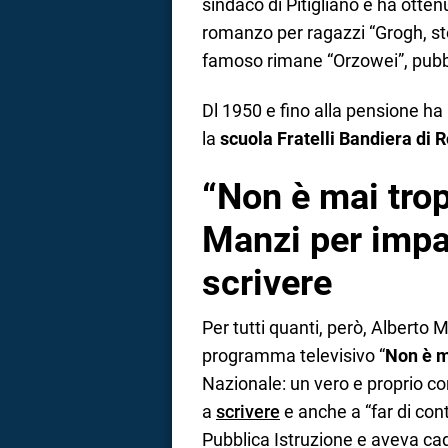
sindaco di Pitigliano e ha otten
romanzo per ragazzi “Grogh, stor
famoso rimane “Orzowei”, pubb
Dl 1950 e fino alla pensione h
la
scuola Fratelli Bandiera di
“Non è mai trop
Manzi per impa
scrivere
Per tutti quanti, però, Alberto M
programma televisivo “
Non è m
Nazionale: un vero e proprio co
a
scrivere
e anche a “far di cont
Pubblica Istruzione e aveva cade