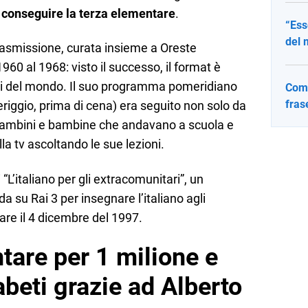
r
conseguire la terza elementare
.
“Ess
del 
rasmissione, curata insieme a Oreste
1960 al 1968: visto il successo, il format è
aesi del mondo. Il suo programma pomeridiano
Come
fras
riggio, prima di cena) era seguito non solo da
bambini e bambine che andavano a scuola e
la tv ascoltando le sue lezioni.
“L’italiano per gli extracomunitari”, un
 su Rai 3 per insegnare l’italiano agli
are il 4 dicembre del 1997.
tare per 1 milione e
beti grazie ad Alberto