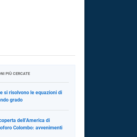
ONI PIÙ CERCATE
 si risolvono le equazioni di
ndo grado
coperta dell’America di
toforo Colombo: avvenimenti