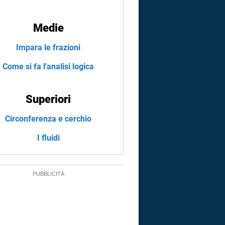
Medie
Impara le frazioni
Come si fa l'analisi logica
Superiori
Circonferenza e cerchio
I fluidi