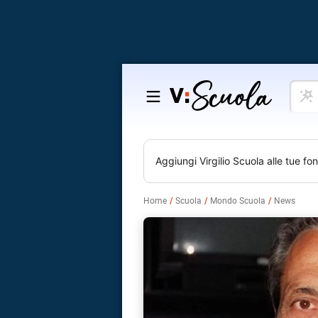
Cosa
Salta
vuoi
al
impar
contenuto
Aggiungi
Virgilio Scuola
alle tue fon
Home
Scuola
Mondo Scuola
News