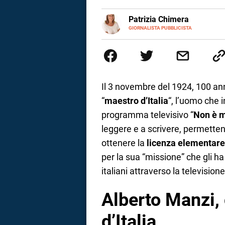
a
E-
Patrizia Chimera
MAIL
LINKEDIN
GIORNALISTA PUBBLICISTA
Giornalista pubblicista, è appas
correnze
della comunicazione ha collabor
comunicazione specializzandosi 
Il 3 novembre del 1924, 100 an
“
maestro d’Italia
“, l’uomo che i
programma televisivo “
Non è m
leggere e a scrivere, permetten
ottenere la
licenza elementare
per la sua “missione” che gli h
italiani attraverso la televisione
Alberto Manzi, 
d’Italia