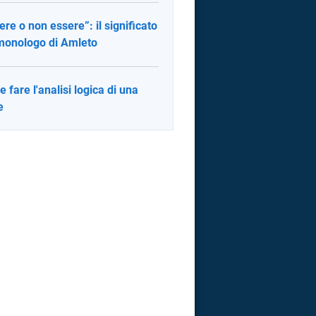
ere o non essere”: il significato
monologo di Amleto
 fare l'analisi logica di una
e