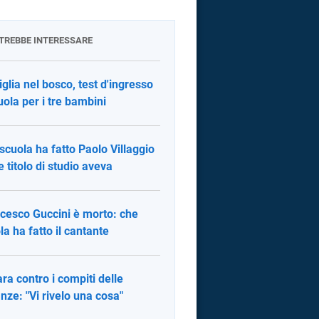
OTREBBE INTERESSARE
glia nel bosco, test d'ingresso
uola per i tre bambini
scuola ha fatto Paolo Villaggio
e titolo di studio aveva
cesco Guccini è morto: che
la ha fatto il cantante
ra contro i compiti delle
nze: "Vi rivelo una cosa"