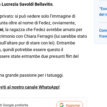
a
Lucrezia Savoldi Bellavitis
.
“Ess
del 
privato: si può vedere solo l’immagine di
 spunta oltre al nome di Fedez, ovviamente,
ni
, la ragazza che Fedez avrebbe amato per
Come
trimonio con Chiara Ferragni (lui sarebbe stato
fras
sull’altare pur di stare con lei). Entrambe
 quindi potrebbe essere questo il
ssere state entrambe due presunti flirt del
a grande passione per i tatuaggi.
iviti al nostro canale WhatsApp!
ti Google preferite
Aggiungi