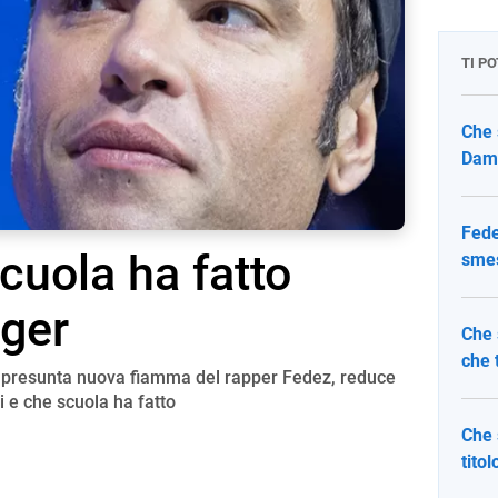
TI P
Che 
Dama
Fede
cuola ha fatto
smes
gger
Che 
che 
a presunta nuova fiamma del rapper Fedez, reduce
i e che scuola ha fatto
Che 
titol