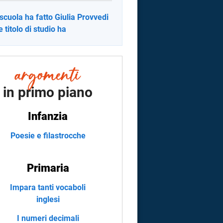
scuola ha fatto Giulia Provvedi
e titolo di studio ha
in primo piano
Infanzia
Poesie e filastrocche
Primaria
Impara tanti vocaboli
inglesi
I numeri decimali