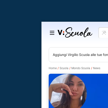
Cosa
Salta
vuoi
al
impar
contenuto
Aggiungi
Virgilio Scuola
alle tue fon
Home
Scuola
Mondo Scuola
News