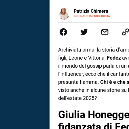
a
E-
Patrizia Chimera
MAIL
LINKEDIN
GIORNALISTA PUBBLICISTA
Giornalista pubblicista, è appas
correnze
della comunicazione ha collabor
comunicazione specializzandosi 
Archiviata ormai la storia d’a
figli, Leone e Vittoria,
Fedez
avr
il mondo del gossip parla di un a
l’influencer, ecco che il canta
presunta fiamma.
Chi è e che 
visto anche in alcune storie s
dell’estate 2025?
Giulia Honegger
fidanzata di Fe