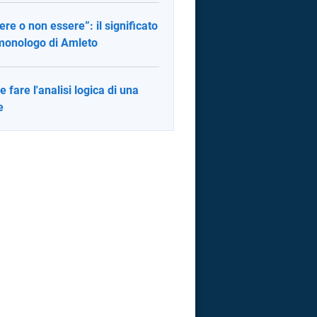
ere o non essere”: il significato
monologo di Amleto
 fare l'analisi logica di una
e