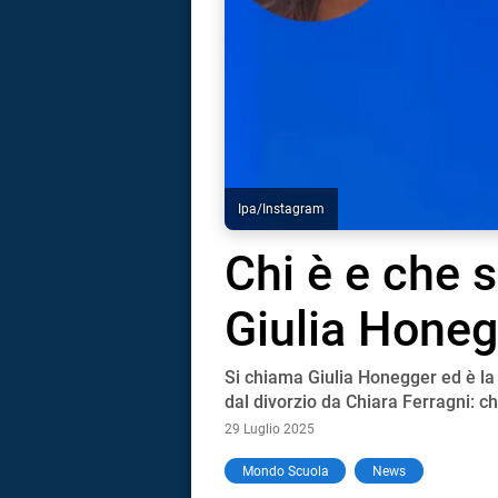
Ipa/Instagram
Chi è e che s
Giulia Hone
Si chiama Giulia Honegger ed è l
dal divorzio da Chiara Ferragni: ch
29 Luglio 2025
i
Mondo Scuola
News
tografico