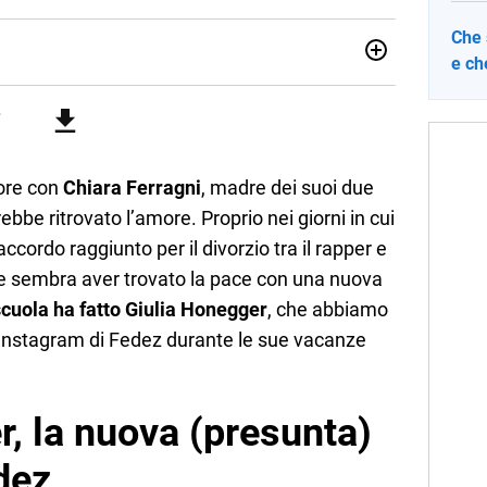
Che 
e ch
sionata di sostenibilità e cultura. Dopo la laurea in scienze
ato con grandi gruppi editoriali e agenzie di
nella scrittura di articoli sul mondo scolastico.
more con
Chiara Ferragni
, madre dei suoi due
ebbe ritrovato l’amore. Proprio nei giorni in cui
ccordo raggiunto per il divorzio tra il rapper e
nte sembra aver trovato la pace con una nuova
scuola ha fatto Giulia Honegger
, che abbiamo
u Instagram di Fedez durante le sue vacanze
, la nuova (presunta)
dez