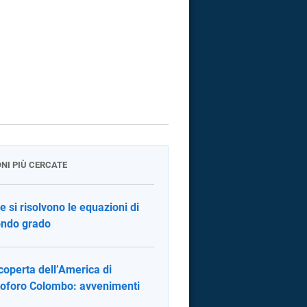
ONI PIÙ CERCATE
 si risolvono le equazioni di
ndo grado
coperta dell’America di
toforo Colombo: avvenimenti