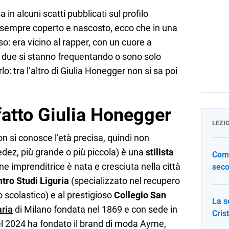
a in alcuni scatti pubblicati sul profilo
o sempre coperto e nascosto, ecco che in una
so: era vicino al rapper, con un cuore a
 i due si stanno frequentando o sono solo
: tra l’altro di Giulia Honegger non si sa poi
fatto Giulia Honegger
LEZI
on si conosce l’età precisa, quindi non
dez, più grande o più piccola) è una
stilista
Come
ne imprenditrice è nata e cresciuta nella città
seco
tro Studi Liguria
(specializzato nel recupero
o scolastico) e al prestigioso
Collegio San
La s
aria
di Milano fondata nel 1869 e con sede in
Cris
l 2024 ha fondato il brand di moda Ayme,