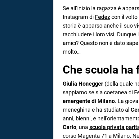
Se all’inizio la ragazza è appars
Instagram di
Fedez
con il volt
storia è apparso anche il suo vi
racchiudere i loro visi. Dunque
amici? Questo non è dato saperlo
molto…
Che scuola ha 
Giulia Honegger
(della quale n
sappiamo se sia coetanea di Fe
emergente di Milano
. La giova
meneghina e ha studiato al
Cen
anni, bienni, e nell’orientament
Carlo
, una
scuola privata parit
corso Magenta 71 a Milano. Ne