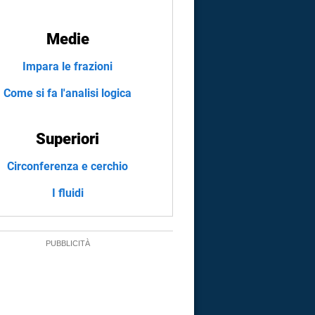
Medie
Impara le frazioni
Come si fa l'analisi logica
Superiori
Circonferenza e cerchio
I fluidi