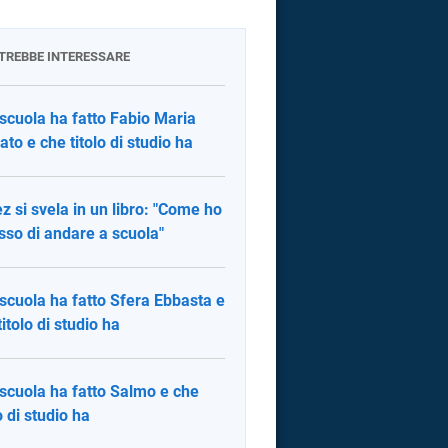
OTREBBE INTERESSARE
scuola ha fatto Fabio Maria
to e che titolo di studio ha
z si svela in un libro: "Come ho
so di andare a scuola"
scuola ha fatto Sfera Ebbasta e
titolo di studio ha
scuola ha fatto Salmo e che
o di studio ha