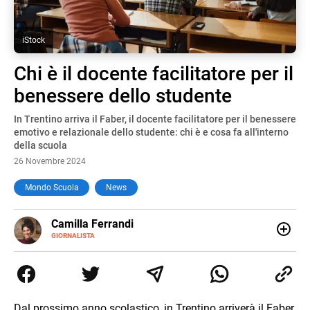
iStock
Chi è il docente facilitatore per il
benessere dello studente
In Trentino arriva il Faber, il docente facilitatore per il benessere
emotivo e relazionale dello studente: chi è e cosa fa all'interno
della scuola
26 Novembre 2024
Mondo Scuola
News
E-
Camilla Ferrandi
MAIL
LINKEDIN
GIORNALISTA
Nata e cresciuta a Grosseto, sono una giornalista
pubblicista laureata in Scienze politiche. Nel 2016 decido
di trasformare la passione per la scrittura in un lavoro, e
da lì non mi sono più fermata. L’attualità è il mio pane
quotidiano, i libri la mia via per evadere e viaggiare con la
Dal prossimo anno scolastico, in Trentino arriverà il Faber,