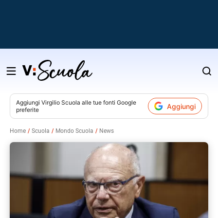
Salta
al
contenuto
Aggiungi
Virgilio Scuola
alle tue fonti Google
Aggiungi
preferite
v
Home
Scuola
Mondo Scuola
News
i