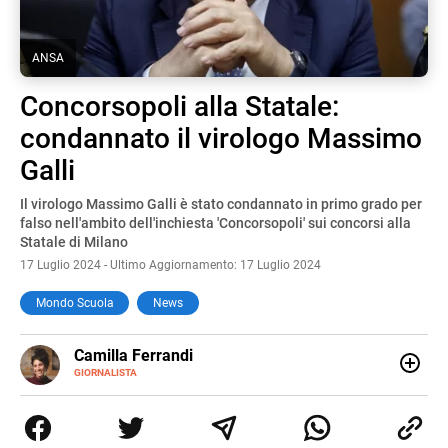
ANSA
Concorsopoli alla Statale:
condannato il virologo Massimo
Galli
Il virologo Massimo Galli è stato condannato in primo grado per
falso nell'ambito dell'inchiesta 'Concorsopoli' sui concorsi alla
Statale di Milano
17 Luglio 2024 - Ultimo Aggiornamento: 17 Luglio 2024
Mondo Scuola
News
E-
Camilla Ferrandi
MAIL
LINKEDIN
GIORNALISTA
Nata e cresciuta a Grosseto, sono una giornalista
pubblicista laureata in Scienze politiche. Nel 2016 decido
di trasformare la passione per la scrittura in un lavoro, e
da lì non mi sono più fermata. L’attualità è il mio pane