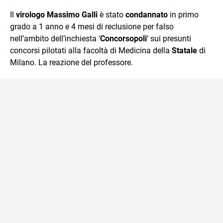
quotidiano, i libri la mia via per evadere e viaggiare con la
Il
virologo Massimo Galli
è stato
condannato
in primo
mente.
grado a 1 anno e 4 mesi di reclusione per falso
nell’ambito dell’inchiesta ‘
Concorsopoli
‘ sui presunti
concorsi pilotati alla facoltà di Medicina della
Statale
di
Milano. La reazione del professore.