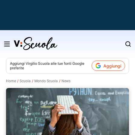
Salta
al
contenuto
Aggiungi
Virgilio Scuola
alle tue fonti Google
Aggiungi
preferite
v
Home
Scuola
Mondo Scuola
News
i