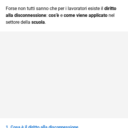
quotidiano, i libri la mia via per evadere e viaggiare con la
Forse non tutti sanno che per i lavoratori esiste il
diritto
mente.
alla disconnessione
:
cos’è
e
come viene applicato
nel
settore della
scuola
.
Cosa è il diritto alla disconnessione