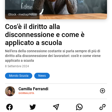
iStock - mediaphotos
Cos'è il diritto alla
disconnessione e come è
applicato a scuola
Nell'era della connessione costante si parla sempre di più di
diritto alla disconnessione dei lavoratori: cos'è e come viene
applicato a scuola
8 Settembre 2024
Mondo Scuola
News
E-
Camilla Ferrandi
MAIL
LINKEDIN
GIORNALISTA
Nata e cresciuta a Grosseto, sono una giornalista
pubblicista laureata in Scienze politiche. Nel 2016 decido
di trasformare la passione per la scrittura in un lavoro, e
da lì non mi sono più fermata. L’attualità è il mio pane