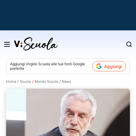
Salta
al
contenuto
Aggiungi
Virgilio Scuola
alle tue fonti Google
Aggiungi
preferite
v
Home
Scuola
Mondo Scuola
News
i