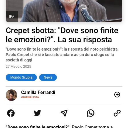
IPA
Crepet sbotta: "Dove sono finite
le emozioni?". La sua risposta
"Dove sono finite le emozioni?": la risposta del noto psichiatra
Paolo Crepet che si è lasciato andare ad un duro sfogo sulla
società di oggi
27 Maggio 2025
Mondo Scuola
News
E-
Camilla Ferrandi
MAIL
LINKEDIN
GIORNALISTA
Nata e cresciuta a Grosseto, sono una giornalista
pubblicista laureata in Scienze politiche. Nel 2016 decido
di trasformare la passione per la scrittura in un lavoro, e
da lì non mi sono più fermata. L’attualità è il mio pane
quotidiano, i libri la mia via per evadere e viaggiare con la
“
Dove sono finite le emozioni?
“. Paolo Crepet torna a