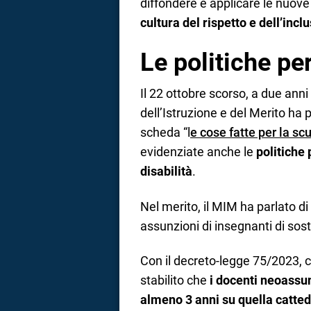
diffondere e applicare le nuove 
cultura del rispetto e dell’incl
Le politiche pe
Il 22 ottobre scorso, a due anni 
dell’Istruzione e del Merito ha p
scheda “l
e cose fatte per la sc
evidenziate anche le
politiche 
disabilità
.
Nel merito, il MIM ha parlato d
assunzioni di insegnanti di sos
Con il decreto-legge 75/2023, c
stabilito che
i docenti neoassu
almeno 3 anni su quella catte