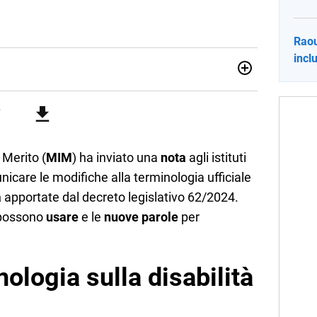
Raou
inclu
no una giornalista pubblicista laureata in Scienze politiche.
a passione per la scrittura in un lavoro, e da lì non mi sono
 pane quotidiano, i libri la mia via per evadere e viaggiare con
 Merito (
MIM
) ha inviato una
nota
agli istituti
nicare le modifiche alla terminologia ufficiale
a
apportate dal decreto legislativo 62/2024.
 possono
usare
e le
nuove parole
per
ologia sulla disabilità