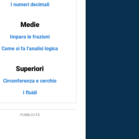
I numeri decimali
Medie
Impara le frazioni
Come si fa l'analisi logica
Superiori
Circonferenza e cerchio
I fluidi