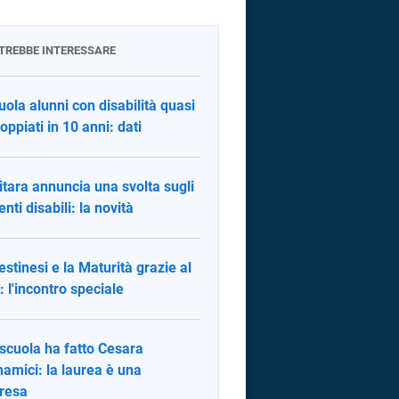
OTREBBE INTERESSARE
uola alunni con disabilità quasi
oppiati in 10 anni: dati
itara annuncia una svolta sugli
nti disabili: la novità
lestinesi e la Maturità grazie al
 l'incontro speciale
scuola ha fatto Cesara
amici: la laurea è una
resa