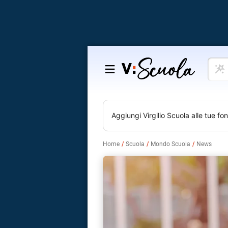
Cosa
Salta
vuoi
al
impar
contenuto
Aggiungi
Virgilio Scuola
alle tue fon
Home
Scuola
Mondo Scuola
News