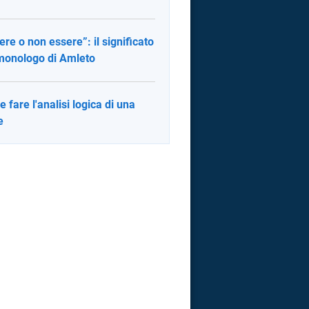
ere o non essere”: il significato
monologo di Amleto
 fare l'analisi logica di una
e