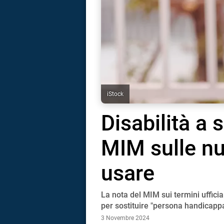
iStock
Disabilità a 
MIM sulle nu
usare
La nota del MIM sui termini ufficial
i
per sostituire "persona handicappa
3 Novembre 2024
tografico