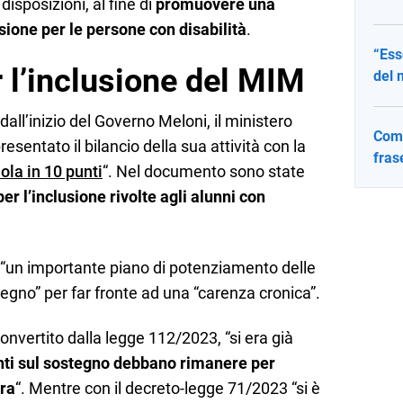
disposizioni, al fine di
promuovere una
usione per le persone con disabilità
.
“Ess
r l’inclusione del MIM
del 
dall’inizio del Governo Meloni, il ministero
Come
resentato il bilancio della sua attività con la
fras
uola in 10 punti
“. Nel documento sono state
per l’inclusione rivolte agli alunni con
i “un importante piano di potenziamento delle
tegno” per far fronte ad una “carenza cronica”.
onvertito dalla legge 112/2023, “si era già
nti sul sostegno debbano rimanere per
dra
“. Mentre con il decreto-legge 71/2023 “si è