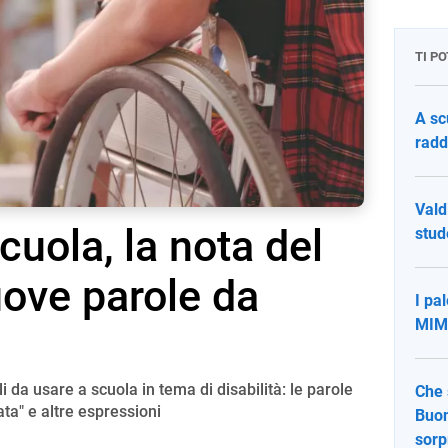
TI P
A sc
radd
Vald
scuola, la nota del
stude
ove parole da
I pa
MIM:
i da usare a scuola in tema di disabilità: le parole
Che 
ta" e altre espressioni
Buon
sorp