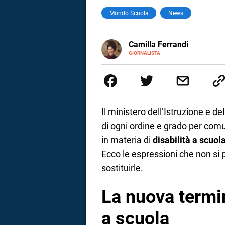
Mondo Scuola
News
a
correnze
E-
Camilla Ferrandi
MAIL
LINKEDIN
GIORNALISTA
Nata e cresciuta a Grosseto, so
Nel 2016 decido di trasformare l
più fermata. L’attualità è il mio
la mente.
Il ministero dell’Istruzione e del
di ogni ordine e grado per comu
in materia di
disabilità a scuol
Ecco le espressioni che non si
sostituirle.
La nuova termin
a scuola