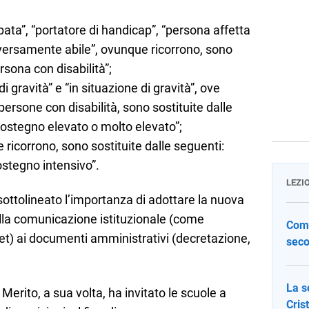
ata”, “portatore di handicap”, “persona affetta
“diversamente abile”, ovunque ricorrono, sono
rsona con disabilità”;
 gravità” e “in situazione di gravità”, ove
 persone con disabilità, sono sostituite dalle
sostegno elevato o molto elevato”;
e ricorrono, sono sostituite dalle seguenti:
stegno intensivo”.
LEZI
a sottolineato l’importanza di adottare la nuova
alla comunicazione istituzionale (come
Come
et) ai documenti amministrativi (decretazione,
seco
La s
l Merito, a sua volta, ha invitato le scuole a
Cris