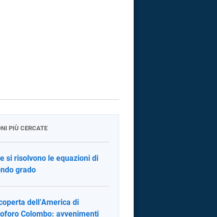
ONI PIÙ CERCATE
 si risolvono le equazioni di
ndo grado
coperta dell’America di
toforo Colombo: avvenimenti