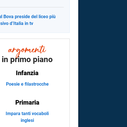
l Bova preside del liceo più
sivo d’Italia in tv
in primo piano
Infanzia
Poesie e filastrocche
Primaria
Impara tanti vocaboli
inglesi