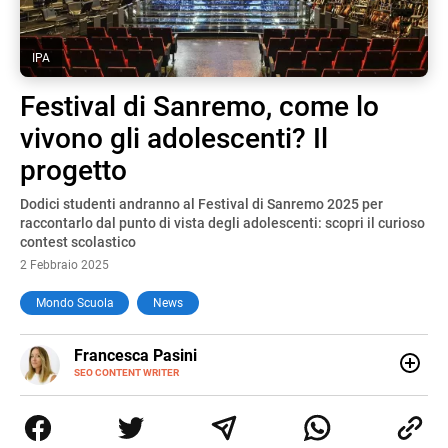
IPA
Festival di Sanremo, come lo
vivono gli adolescenti? Il
progetto
Dodici studenti andranno al Festival di Sanremo 2025 per
raccontarlo dal punto di vista degli adolescenti: scopri il curioso
contest scolastico
2 Febbraio 2025
Mondo Scuola
News
E-
Francesca Pasini
MAIL
SEO CONTENT WRITER
Content Writer laureata in Economia e Gestione delle Arti
e delle Attività Culturali, vivo tra l'Italia e la Spagna. Amo
le diverse sfumature dell'informazione e quelle storie di
vita che parlano di luoghi, viaggi unici, cultura e lifestyle,