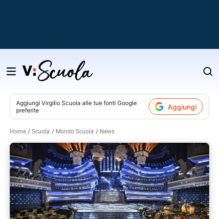
Salta
al
contenuto
Aggiungi
Virgilio Scuola
alle tue fonti Google
Aggiungi
preferite
v
Home
Scuola
Mondo Scuola
News
i