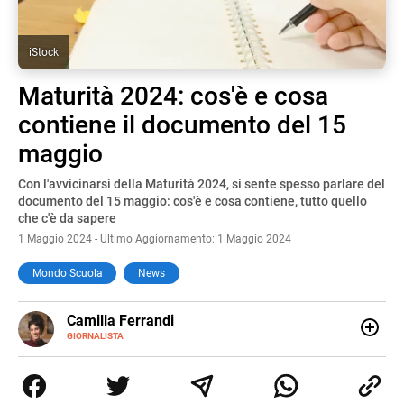
iStock
Maturità 2024: cos'è e cosa
contiene il documento del 15
maggio
Con l'avvicinarsi della Maturità 2024, si sente spesso parlare del
documento del 15 maggio: cos'è e cosa contiene, tutto quello
che c'è da sapere
1 Maggio 2024 - Ultimo Aggiornamento: 1 Maggio 2024
Mondo Scuola
News
E-
Camilla Ferrandi
MAIL
LINKEDIN
GIORNALISTA
Nata e cresciuta a Grosseto, sono una giornalista
pubblicista laureata in Scienze politiche. Nel 2016 decido
di trasformare la passione per la scrittura in un lavoro, e
da lì non mi sono più fermata. L’attualità è il mio pane