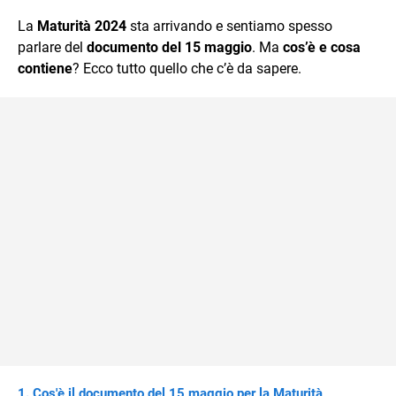
quotidiano, i libri la mia via per evadere e viaggiare con la
La
Maturità 2024
sta arrivando e sentiamo spesso
mente.
parlare del
documento del 15 maggio
. Ma
cos’è e cosa
contiene
? Ecco tutto quello che c’è da sapere.
Cos'è il documento del 15 maggio per la Maturità