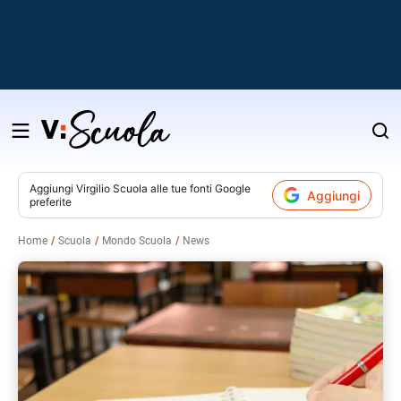
Salta
al
contenuto
Aggiungi
Virgilio Scuola
alle tue fonti Google
Aggiungi
preferite
v
Home
Scuola
Mondo Scuola
News
i