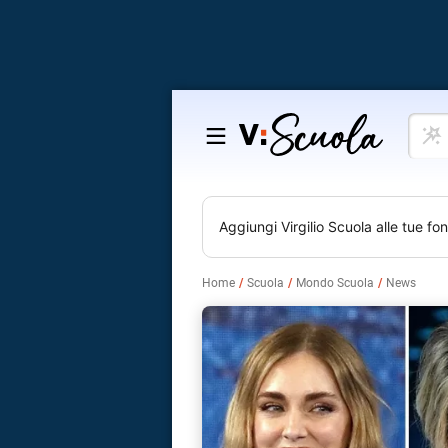
Cosa
Salta
vuoi
al
impar
contenuto
Aggiungi
Virgilio Scuola
alle tue fon
Home
Scuola
Mondo Scuola
News