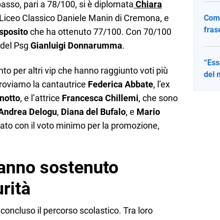
asso, pari a 78/100, si è diplomata
Chiara
l Liceo Classico Daniele Manin di Cremona, e
Come
fras
sposito
che ha ottenuto 77/100. Con 70/100
e del Psg
Gianluigi Donnarumma
.
“Ess
to per altri vip che hanno raggiunto voti più
del 
 troviamo la cantautrice
Federica Abbate
, l’ex
notto
, e l’attrice
Francesca Chillemi
, che sono
Andrea Delogu
,
Diana del Bufalo
, e
Mario
Stato con il voto minimo per la promozione,
hanno sostenuto
rità
concluso il percorso scolastico. Tra loro