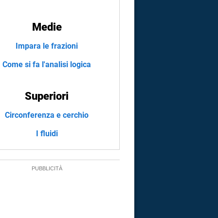
Medie
Impara le frazioni
Come si fa l'analisi logica
Superiori
Circonferenza e cerchio
I fluidi