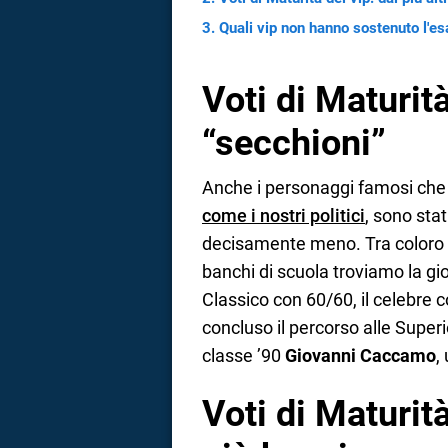
Quali vip non hanno sostenuto l'e
Voti di Maturità
“secchioni”
Anche i personaggi famosi che s
come i nostri politici
, sono stat
decisamente meno. Tra coloro c
banchi di scuola troviamo la gi
Classico con 60/60, il celebre 
concluso il percorso alle Superio
classe ’90
Giovanni Caccamo
,
Voti di Maturità 