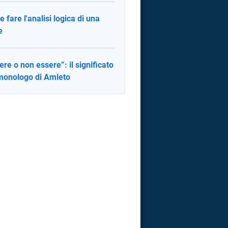
 fare l'analisi logica di una
e
ere o non essere”: il significato
monologo di Amleto