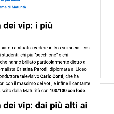
same di Maturità
 dei vip: i più
iamo abituati a vedere in tv o sui social, così
i studenti: chi più “secchione” e chi
he hanno brillato particolarmente dietro ai
ornalista
Cristina Parodi
, diplomata al Liceo
conduttore televisivo
Carlo Conti
, che ha
ri con il massimo dei voti, e infine il cantante
 uscito dalla Maturità con
100/100 con lode
.
dei vip: dai più alti ai