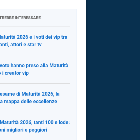
OTREBBE INTERESSARE
aturità 2026 e i voti dei vip tra
nti, attori e star tv
voto hanno preso alla Maturità
 i creator vip
 esame di Maturità 2026, la
a mappa delle eccellenze
 Maturità 2026, tanti 100 e lode:
oni migliori e peggiori