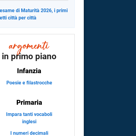
 esame di Maturità 2026, i primi
tti città per città
in primo piano
Infanzia
Poesie e filastrocche
Primaria
Impara tanti vocaboli
inglesi
I numeri decimali