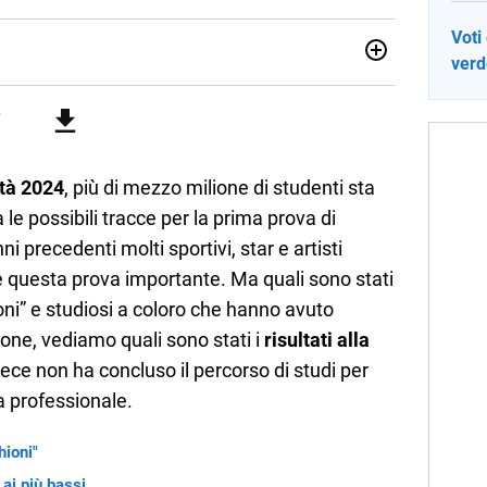
Voti
verde
 Italiaonline nato a settembre 2023, che ha l’obiettivo di
li studenti di ogni ordine e grado scolastico: un hub
nti, ma anche genitori e insegnanti con più di 1.500 lezioni
profondimento e infografiche. Ogni lezione è pensata e
lla propria materia che trattano tutti gli argomenti
 il percorso scolastico, anche quelli più ostici, con un
tà 2024
, più di mezzo milione di studenti sta
e l'ausilio di contenuti multimediali a supporto della
le possibili tracce per la prima prova di
i precedenti molti sportivi, star e artisti
e questa prova importante. Ma quali sono stati
hioni” e studiosi a coloro che hanno avuto
one, vediamo quali sono stati i
risultati alla
vece non ha concluso il percorso di studi per
a professionale.
hioni"
i ai più bassi