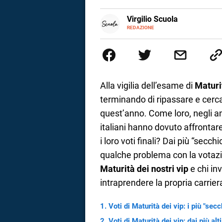
a
E-
Virgilio Scuola
MAIL
INSTAGRAM
REDAZIONE
ALTRI
Virgilio Scuola è un progetto di
correnze
SITI
supportare nell’apprendimento g
dedicato non solo giovani stude
ed esercizi online, video di ap
realizzata da docenti esperti de
affrontati dagli studenti durante
Alla vigilia dell’esame di
Maturi
linguaggio semplice e immediato 
terminando di ripassare e cerca 
spiegazione testuale.
quest’anno. Come loro, negli ann
italiani hanno dovuto affrontar
i loro voti finali? Dai più “secc
qualche problema con la votazi
Maturità dei nostri vip
e chi in
intraprendere la propria carrier
Voti di Maturità dei vip: i più "secc
Voti di Maturità dei vip: dai più alt