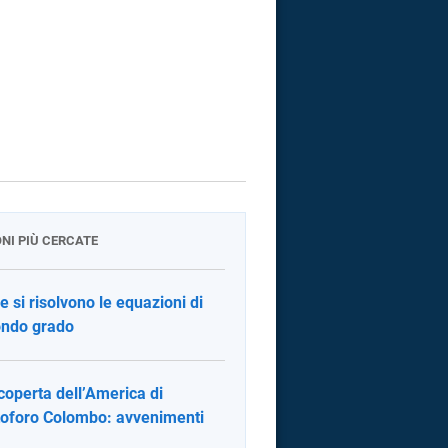
ONI PIÙ CERCATE
 si risolvono le equazioni di
ndo grado
coperta dell’America di
toforo Colombo: avvenimenti