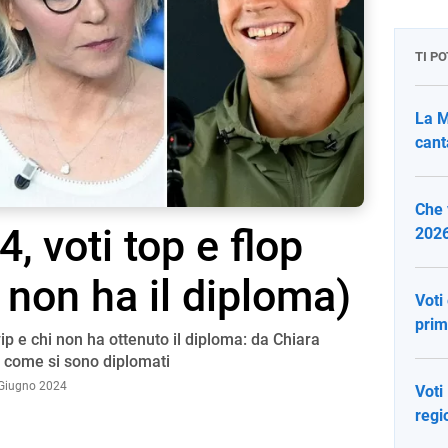
TI P
La M
canta
Che 
, voti top e flop
2026
i non ha il diploma)
Voti
prim
vip e chi non ha ottenuto il diploma: da Chiara
 come si sono diplomati
 Giugno 2024
Voti
regi