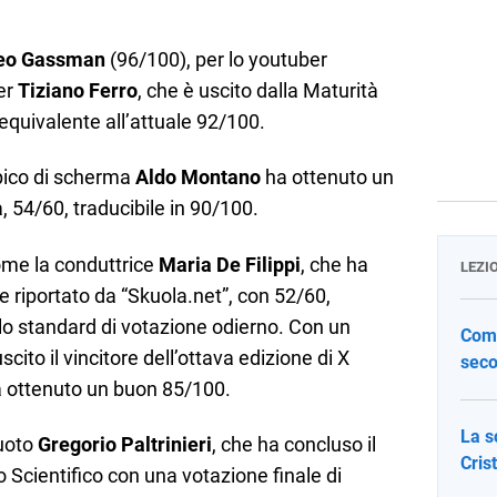
eo Gassman
(96/100), per lo youtuber
er
Tiziano Ferro
, che è uscito dalla Maturità
equivalente all’attuale 92/100.
pico di scherma
Aldo Montano
ha ottenuto un
, 54/60, traducibile in 90/100.
come la conduttrice
Maria De Filippi
, che ha
LEZI
 riportato da “Skuola.net”, con 52/60,
o standard di votazione odierno. Con un
Come
cito il vincitore dell’ottava edizione di X
seco
a ottenuto un buon 85/100.
La s
nuoto
Gregorio Paltrinieri
, che ha concluso il
Cris
o Scientifico con una votazione finale di