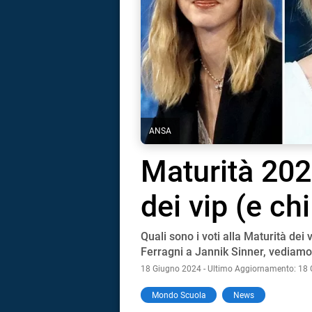
ANSA
Maturità 2024
dei vip (e ch
Quali sono i voti alla Maturità dei 
Ferragni a Jannik Sinner, vediamo
18 Giugno 2024 - Ultimo Aggiornamento: 18
i
Mondo Scuola
News
tografico