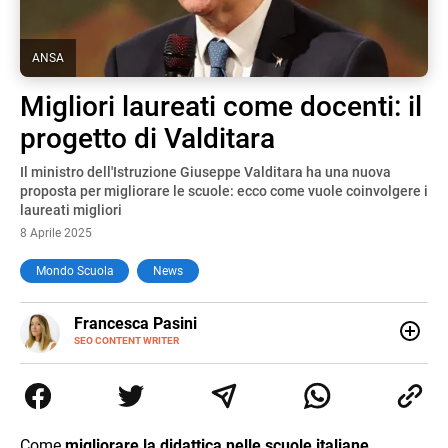
ANSA
Migliori laureati come docenti: il
progetto di Valditara
Il ministro dell'Istruzione Giuseppe Valditara ha una nuova
proposta per migliorare le scuole: ecco come vuole coinvolgere i
laureati migliori
8 Aprile 2025
Mondo Scuola
News
E-
Francesca Pasini
MAIL
SEO CONTENT WRITER
Content Writer laureata in Economia e Gestione delle Arti
e delle Attività Culturali, vivo tra l'Italia e la Spagna. Amo
le diverse sfumature dell'informazione e quelle storie di
vita che parlano di luoghi, viaggi unici, cultura e lifestyle,
che trasformo in parole scritte per lavoro e per passione.
Come
migliorare la didattica nelle scuole italiane
,