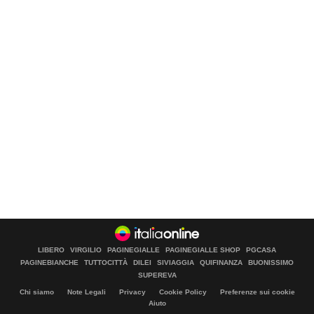
LIBERO
VIRGILIO
PAGINEGIALLE
PAGINEGIALLE SHOP
PGCASA
PAGINEBIANCHE
TUTTOCITTÀ
DILEI
SIVIAGGIA
QUIFINANZA
BUONISSIMO
SUPEREVA
Chi siamo
Note Legali
Privacy
Cookie Policy
Preferenze sui cookie
Aiuto