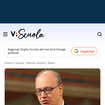
Salta
al
contenuto
Aggiungi
Virgilio Scuola
alle tue fonti Google
Aggiungi
preferite
v
Home
Scuola
Mondo Scuola
News
i