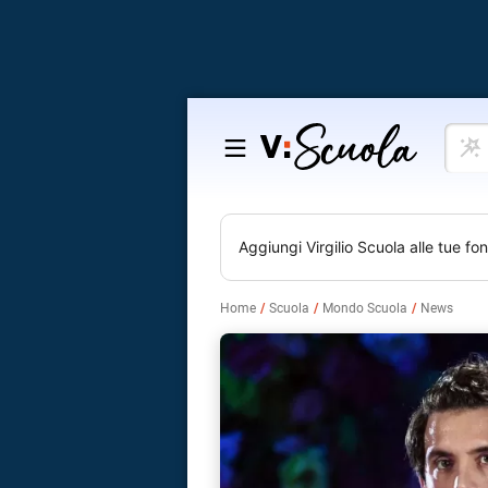
Cosa
Salta
vuoi
al
impar
contenuto
Aggiungi
Virgilio Scuola
alle tue fon
Home
Scuola
Mondo Scuola
News