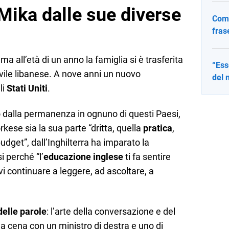
Mika dalle sue diverse
Come
fras
, ma all’età di un anno la famiglia si è trasferita
“Ess
vile libanese. A nove anni un nuovo
del 
li
Stati Uniti
.
o dalla permanenza in ognuno di questi Paesi,
kese sia la sua parte “dritta, quella
pratica
,
udget”, dall’Inghilterra ha imparato la
i perché “l’
educazione inglese
ti fa sentire
 continuare a leggere, ad ascoltare, a
delle parole
: l’arte della conversazione e del
e a cena con un ministro di destra e uno di