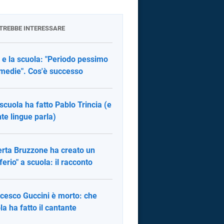
OTREBBE INTERESSARE
 e la scuola: "Periodo pessimo
 medie". Cos'è successo
scuola ha fatto Pablo Trincia (e
te lingue parla)
rta Bruzzone ha creato un
iferio" a scuola: il racconto
cesco Guccini è morto: che
la ha fatto il cantante