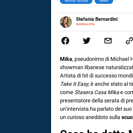
Mondo Scuola
News
a
E-
Stefania Bernardini
correnze
MAIL
GIORNALISTA
Giornalista professionista dal 2
scritto e realizzato servizi Tv 
esperienze nella redazione di te
social
Mika
, pseudonimo di Michael H
showman libanese naturalizzato 
Artista di hit di successo mondi
Take It Easy,
è anche stato al t
come
Stasera Casa Mika
e com
presentatore della serata di p
un’intervista ha parlato del su
un curioso aneddoto sulla
scuo