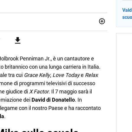
Vald
scuo
012, ha collaborato con le principali testate nazionali. Ha
di cronaca, politica, scuola, economia e spettacolo. Ha
state giornalistiche online e Tv e lavora anche nell’ambito
olbrook Penniman Jr., è un cantautore e
britannico con una lunga carriera in Italia.
ale tra cui
Grace Kelly
,
Love Today
e
Relax
imone di programmi televisivi di successo
e giudice di
X Factor
. Il 7 maggio sarà il
remiazione dei
David di Donatello
. In
o legame con il nostro Paese e ha raccontato
la
.