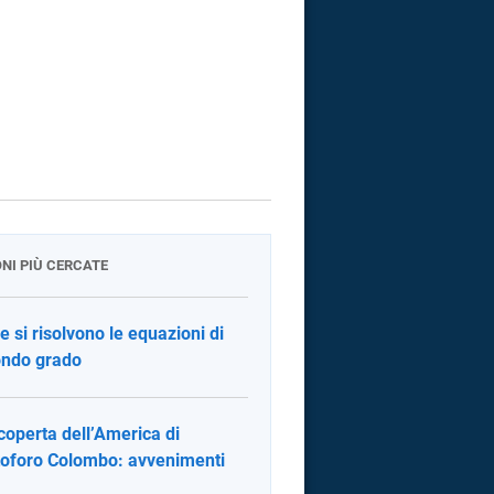
ONI PIÙ CERCATE
 si risolvono le equazioni di
ndo grado
coperta dell’America di
toforo Colombo: avvenimenti