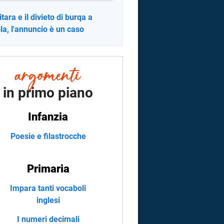
itara e il divieto di burqa a
la, l'annuncio è un caso
in primo piano
Infanzia
Poesie e filastrocche
Primaria
Impara tanti vocaboli
inglesi
I numeri decimali