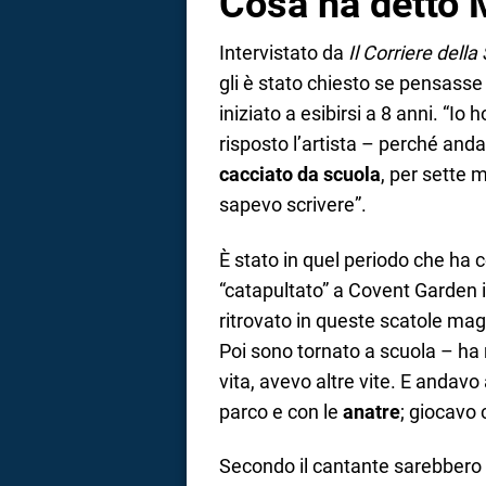
Cosa ha detto 
Intervistato da
Il Corriere della
gli è stato chiesto se pensasse 
iniziato a esibirsi a 8 anni. “Io
risposto l’artista – perché an
cacciato da scuola
, per sette 
sapevo scrivere”.
È stato in quel periodo che ha 
“catapultato” a Covent Garden 
ritrovato in queste scatole mag
Poi sono tornato a scuola – ha
vita, avevo altre vite. E andavo
parco e con le
anatre
; giocavo 
Secondo il cantante sarebbero s