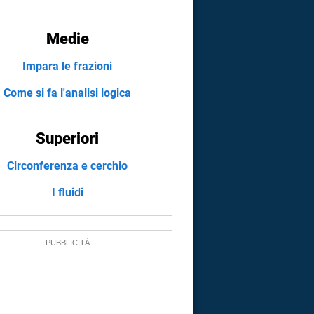
Medie
Impara le frazioni
Come si fa l'analisi logica
Superiori
Circonferenza e cerchio
I fluidi