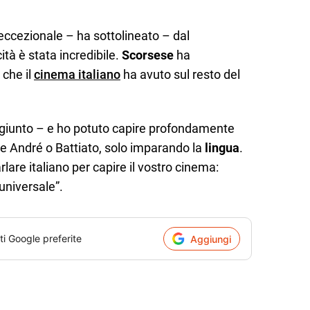
 eccezionale – ha sottolineato – dal
tà è stata incredibile.
Scorsese
ha
 che il
cinema italiano
ha avuto sul resto del
aggiunto – e ho potuto capire profondamente
De André o Battiato, solo imparando la
lingua
.
lare italiano per capire il vostro cinema:
universale”.
ti Google preferite
Aggiungi