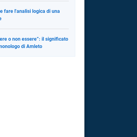
 fare l'analisi logica di una
e
ere o non essere”: il significato
monologo di Amleto