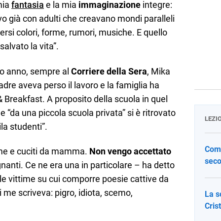
mia
fantasia
e la mia
immaginazione
integre:
avo già con adulti che creavano mondi paralleli
iversi colori, forme, rumori, musiche. E quello
alvato la vita”.
rso anno, sempre al
Corriere della Sera
, Mika
adre aveva perso il lavoro e la famiglia ha
& Breakfast. A proposito della scuola in quel
e “da una piccola scuola privata” si è ritrovato
LEZI
la studenti”.
Come
a me e cuciti da mamma.
Non vengo accettato
seco
nanti. Ce ne era una in particolare – ha detto
 le vittime su cui comporre poesie cattive da
Di me scriveva: pigro, idiota, scemo,
La s
Cris