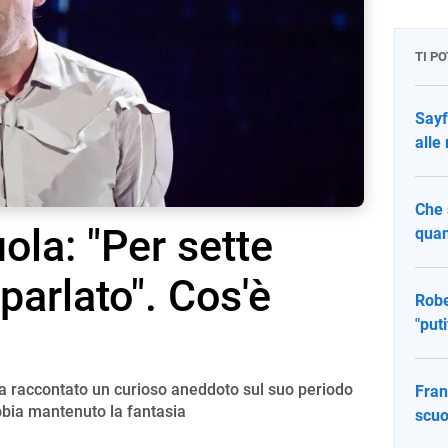
TI P
Sayf
alle
Che 
ola: "Per sette
quan
parlato". Cos'è
Robe
"put
, ha raccontato un curioso aneddoto sul suo periodo
Fran
bbia mantenuto la fantasia
scuo