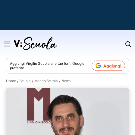
Salta
al
contenuto
Aggiungi
Virgilio Scuola
alle tue fonti Google
Aggiungi
preferite
v
Home
Scuola
Mondo Scuola
News
i