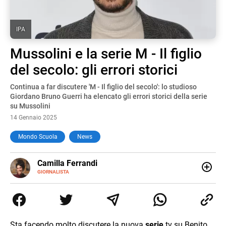
IPA
Mussolini e la serie M - Il figlio
del secolo: gli errori storici
Continua a far discutere 'M - Il figlio del secolo': lo studioso
Giordano Bruno Guerri ha elencato gli errori storici della serie
su Mussolini
14 Gennaio 2025
Mondo Scuola
News
E-
Camilla Ferrandi
MAIL
LINKEDIN
GIORNALISTA
Nata e cresciuta a Grosseto, sono una giornalista
pubblicista laureata in Scienze politiche. Nel 2016 decido
di trasformare la passione per la scrittura in un lavoro, e
da lì non mi sono più fermata. L’attualità è il mio pane
quotidiano, i libri la mia via per evadere e viaggiare con la
Sta facendo molto discutere la nuova
serie
tv su Benito