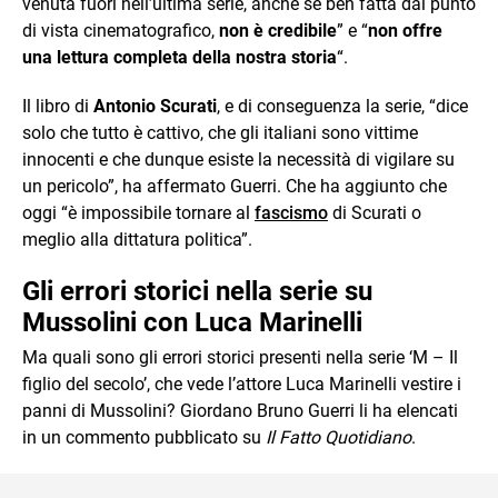
venuta fuori nell’ultima serie, anche se ben fatta dal punto
di vista cinematografico,
non è credibile
” e “
non offre
una lettura completa della nostra storia
“.
Il libro di
Antonio Scurati
, e di conseguenza la serie, “dice
solo che tutto è cattivo, che gli italiani sono vittime
innocenti e che dunque esiste la necessità di vigilare su
un pericolo”, ha affermato Guerri. Che ha aggiunto che
oggi “è impossibile tornare al
fascismo
di Scurati o
meglio alla dittatura politica”.
Gli errori storici nella serie su
Mussolini con Luca Marinelli
Ma quali sono gli errori storici presenti nella serie ‘M – Il
figlio del secolo’, che vede l’attore Luca Marinelli vestire i
panni di Mussolini? Giordano Bruno Guerri li ha elencati
in un commento pubblicato su
Il Fatto Quotidiano
.