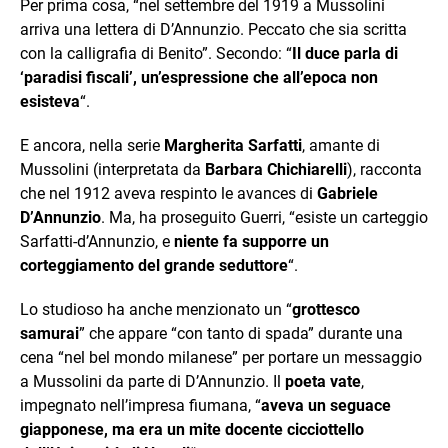
Per prima cosa, “nel settembre del 1919 a Mussolini
arriva una lettera di D’Annunzio. Peccato che sia scritta
con la calligrafia di Benito”. Secondo: “
Il duce parla di
‘paradisi fiscali’, un’espressione che all’epoca non
esisteva
“.
E ancora, nella serie
Margherita Sarfatti
, amante di
Mussolini (interpretata da
Barbara Chichiarelli
), racconta
che nel 1912 aveva respinto le avances di
Gabriele
D’Annunzio
. Ma, ha proseguito Guerri, “esiste un carteggio
Sarfatti-d’Annunzio, e
niente fa supporre un
corteggiamento del grande seduttore
“.
Lo studioso ha anche menzionato un “
grottesco
samurai
” che appare “con tanto di spada” durante una
cena “nel bel mondo milanese” per portare un messaggio
a Mussolini da parte di D’Annunzio. Il
poeta vate
,
impegnato nell’impresa fiumana, “
aveva un seguace
giapponese, ma era un mite docente cicciottello