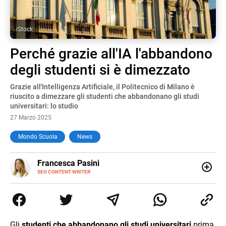
iStock
Perché grazie all'IA l'abbandono
degli studenti si è dimezzato
Grazie all'Intelligenza Artificiale, il Politecnico di Milano è
riuscito a dimezzare gli studenti che abbandonano gli studi
universitari: lo studio
27 Marzo 2025
Mondo Scuola
News
E-
Francesca Pasini
MAIL
SEO CONTENT WRITER
Content Writer laureata in Economia e Gestione delle Arti
e delle Attività Culturali, vivo tra l'Italia e la Spagna. Amo
le diverse sfumature dell'informazione e quelle storie di
vita che parlano di luoghi, viaggi unici, cultura e lifestyle,
che trasformo in parole scritte per lavoro e per passione.
Gli
studenti che abbandonano gli studi universitari
prima