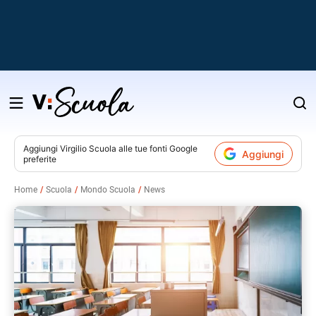
Salta
al
contenuto
Aggiungi
Virgilio Scuola
alle tue fonti Google
Aggiungi
preferite
v
Home
Scuola
Mondo Scuola
News
i