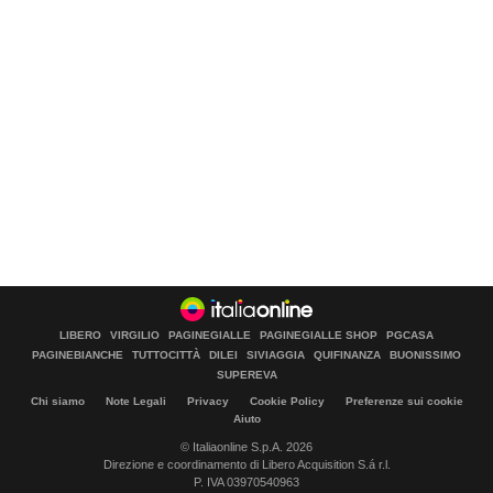
LIBERO
VIRGILIO
PAGINEGIALLE
PAGINEGIALLE SHOP
PGCASA
PAGINEBIANCHE
TUTTOCITTÀ
DILEI
SIVIAGGIA
QUIFINANZA
BUONISSIMO
SUPEREVA
Chi siamo
Note Legali
Privacy
Cookie Policy
Preferenze sui cookie
Aiuto
© Italiaonline S.p.A. 2026
Direzione e coordinamento di Libero Acquisition S.á r.l.
P. IVA 03970540963