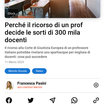
iStock
Perché il ricorso di un prof
decide le sorti di 300 mila
docenti
Il ricorso alla Corte di Giustizia Europea di un professore
italiano potrebbe rivelarsi uno spartiacque per migliaia di
docenti: cosa può succedere
11 Marzo 2025
Mondo Scuola
News
E-
Francesca Pasini
MAIL
SEO CONTENT WRITER
Content Writer laureata in Economia e Gestione delle Arti
e delle Attività Culturali, vivo tra l'Italia e la Spagna. Amo
le diverse sfumature dell'informazione e quelle storie di
vita che parlano di luoghi, viaggi unici, cultura e lifestyle,