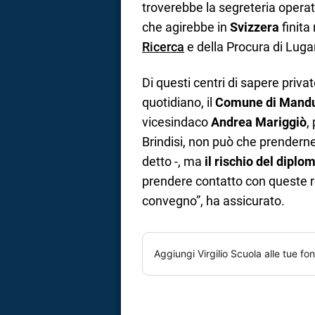
troverebbe la segreteria operat
che agirebbe in
Svizzera
finita
Ricerca
e della Procura di Luga
Di questi centri di sapere privat
quotidiano, il
Comune di Mandur
vicesindaco
Andrea Mariggiò
,
Brindisi, non può che prendern
detto -, ma
il rischio del diplom
prendere contatto con queste r
convegno”, ha assicurato.
Aggiungi
Virgilio Scuola
alle tue fon