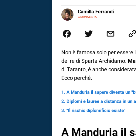
a
E-
Camilla Ferrandi
MAIL
LINKEDIN
GIORNALISTA
Nata e cresciuta a Grosseto, so
correnze
Nel 2016 decido di trasformare l
più fermata. L’attualità è il mio
la mente.
Non è famosa solo per essere la 
del re di Sparta Archidamo.
Ma
di Taranto, è anche considerata
Ecco perché.
A Manduria il sapere diventa un "
Diplomi e lauree a distanza in un 
"Il rischio diplomificio esiste"
A Manduria il 