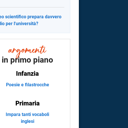
iceo scientifico prepara davvero
io per l'università?
in primo piano
Infanzia
Poesie e filastrocche
Primaria
Impara tanti vocaboli
inglesi