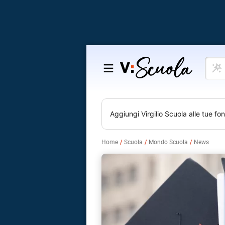
Cosa
Salta
vuoi
al
impar
contenuto
Aggiungi
Virgilio Scuola
alle tue fon
Home
Scuola
Mondo Scuola
News