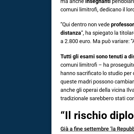
ma anche
insegnanti
pendolari
comuni limitrofi, dedicano il lo
“Qui dentro non vede
professor
distanza
“, ha spiegato la titolar
a 2.800 euro. Ma può variare: “
Tutti gli esami sono tenuti a d
comuni limitrofi – ha proseguito
hanno sacrificato lo studio per c
queste madri possono cambiare v
anche gli operai della vicina Il
tradizionale sarebbero stati con
“Il rischio dipl
Già a fine settembre ‘la Repub