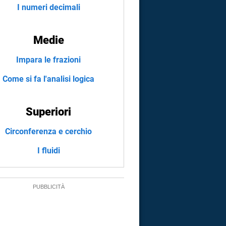
I numeri decimali
Medie
Impara le frazioni
Come si fa l'analisi logica
Superiori
Circonferenza e cerchio
I fluidi