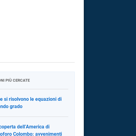
ONI PIÙ CERCATE
 si risolvono le equazioni di
ndo grado
coperta dell’America di
toforo Colombo: avvenimenti