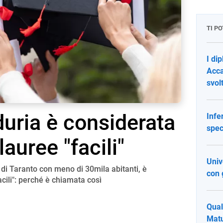
TI P
I di
Acca
svol
uria è considerata
Infe
spec
 lauree "facili"
Univ
di Taranto con meno di 30mila abitanti, è
con 
acili": perché è chiamata così
Qual
Matu