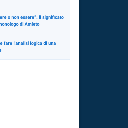
ere o non essere”: il significato
monologo di Amleto
 fare l'analisi logica di una
e