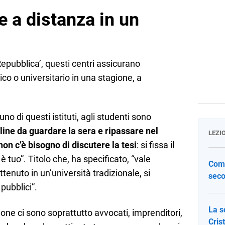
e a distanza in un
Repubblica’, questi centri assicurano
co o universitario in una stagione, a
no di questi istituti, agli studenti sono
line da guardare la sera e ripassare nel
LEZI
on c’è bisogno di discutere la tesi
: si fissa il
 è tuo”. Titolo che, ha specificato, “vale
Come
enuto in un’università tradizionale, si
seco
pubblici”.
La s
ione ci sono soprattutto avvocati, imprenditori,
Cris