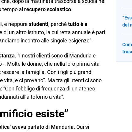
 che, dopo la mattinata trascorsa a scuola nei
ro tempo al
recupero scolastico
.
“Ess
i
, e neppure
studenti
, perché
tutto è a
del 
e di un altro istituto, la cui retta annuale è pari
Andiamo incontro alle singole esigenze”.
Come
fras
istanza
. “I nostri clienti sono di Manduria e
 -. Molte le donne, che nella loro prima vita
rescere la famiglia. Con i figli più grandi
ita, e ci provano”. Ma tra gli utenti ci sono
va: “Con l’obbligo di frequenza di un ateneo
dannati all’altoforno a vita”.
omificio esiste”
blica’ aveva parlato di Manduria
. Qui si