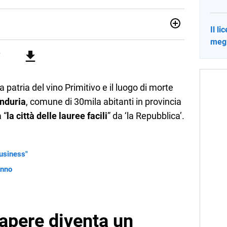
Il l
no una giornalista pubblicista laureata in Scienze politiche.
megl
a passione per la scrittura in un lavoro, e da lì non mi sono
 pane quotidiano, i libri la mia via per evadere e viaggiare con
patria del vino Primitivo e il luogo di morte
nduria
, comune di 30mila abitanti in provincia
 “
la città delle lauree facili
” da ‘la Repubblica’.
business"
anno
sapere diventa un