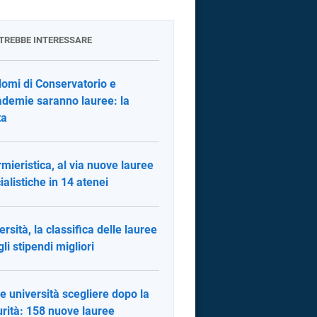
OTREBBE INTERESSARE
plomi di Conservatorio e
demie saranno lauree: la
ta
rmieristica, al via nuove lauree
ialistiche in 14 atenei
ersità, la classifica delle lauree
gli stipendi migliori
e università scegliere dopo la
rità: 158 nuove lauree