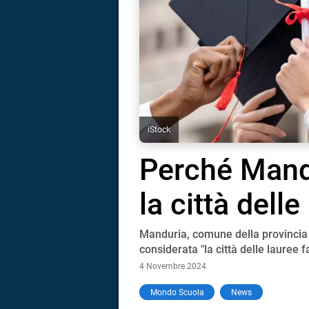
iStock
Perché Mand
la città delle
Manduria, comune della provincia 
considerata "la città delle lauree f
4 Novembre 2024
i
Mondo Scuola
News
tografico