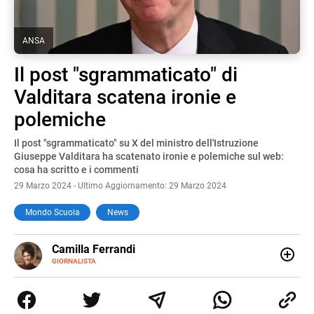
ANSA
Il post "sgrammaticato" di
Valditara scatena ironie e
polemiche
Il post "sgrammaticato" su X del ministro dell'Istruzione
Giuseppe Valditara ha scatenato ironie e polemiche sul web:
cosa ha scritto e i commenti
29 Marzo 2024 - Ultimo Aggiornamento: 29 Marzo 2024
Mondo Scuola
News
E-
Camilla Ferrandi
MAIL
LINKEDIN
GIORNALISTA
Nata e cresciuta a Grosseto, sono una giornalista
pubblicista laureata in Scienze politiche. Nel 2016 decido
di trasformare la passione per la scrittura in un lavoro, e
da lì non mi sono più fermata. L’attualità è il mio pane