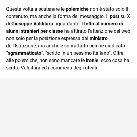
quotidiano, i libri la mia via per evadere e viaggiare con la
Questa volta a scatenare le
polemiche
non è stato solo il
mente.
contenuto, ma anche la forma del messaggio. Il
post
su X
di
Giuseppe Valditara
riguardante il
tetto al numero di
alunni stranieri per classe
ha attirato l’attenzione del web
non solo per la posizione espressa dal
ministro
dell’Istruzione, ma anche e soprattutto perché giudicato
“
sgrammaticato
“, “scritto in un pessimo italiano”. Oltre
alle polemiche, non sono mancate le
ironie
: ecco cosa ha
scritto Valditara ed i commenti degli utenti.