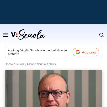
Salta
al
contenuto
Aggiungi
Virgilio Scuola
alle tue fonti Google
Aggiungi
preferite
v
Home
Scuola
Mondo Scuola
News
i