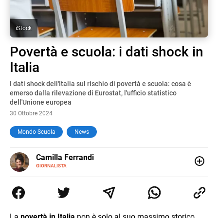
iStock
Povertà e scuola: i dati shock in
Italia
I dati shock dell'Italia sul rischio di povertà e scuola: cosa è
emerso dalla rilevazione di Eurostat, l'ufficio statistico
dell'Unione europea
30 Ottobre 2024
Mondo Scuola
News
E-
Camilla Ferrandi
MAIL
LINKEDIN
GIORNALISTA
Nata e cresciuta a Grosseto, sono una giornalista
pubblicista laureata in Scienze politiche. Nel 2016 decido
di trasformare la passione per la scrittura in un lavoro, e
da lì non mi sono più fermata. L’attualità è il mio pane
quotidiano, i libri la mia via per evadere e viaggiare con la
La
povertà
in Italia
non è solo al suo massimo storico,