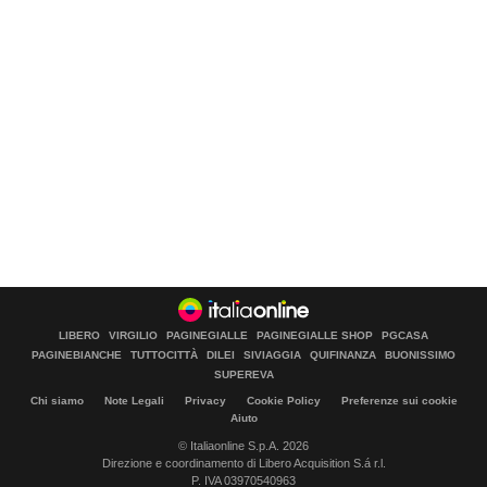
LIBERO
VIRGILIO
PAGINEGIALLE
PAGINEGIALLE SHOP
PGCASA
PAGINEBIANCHE
TUTTOCITTÀ
DILEI
SIVIAGGIA
QUIFINANZA
BUONISSIMO
SUPEREVA
Chi siamo
Note Legali
Privacy
Cookie Policy
Preferenze sui cookie
Aiuto
© Italiaonline S.p.A. 2026
Direzione e coordinamento di Libero Acquisition S.á r.l.
P. IVA 03970540963