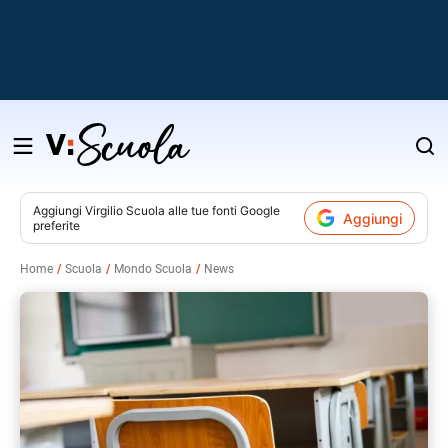
Salta
al
contenuto
Aggiungi
Virgilio Scuola
alle tue fonti Google
Aggiungi
preferite
v
Home
Scuola
Mondo Scuola
News
i