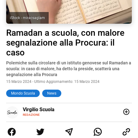
iStock - miracsaglam
Ramadan a scuola, con malore
segnalazione alla Procura: il
caso
Polemiche sulla circolare di un istituto genovese sul Ramadan a
scuola: in caso di malore, ha detto la preside, scatterà una
segnalazione alla Procura
15 Marzo 2024 - Ultimo Aggiornamento: 15 Marzo 2024
Mondo Scuola
News
E-
Virgilio Scuola
MAIL
INSTAGRAM
REDAZIONE
ALTRI
Virgilio Scuola è un progetto di Italiaonline nato a
SITI
settembre 2023, che ha l’obiettivo di supportare
nell’apprendimento gli studenti di ogni ordine e grado
scolastico: un hub dedicato non solo giovani studenti, ma