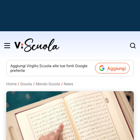
Salta
al
contenuto
Aggiungi
Virgilio Scuola
alle tue fonti Google
Aggiungi
preferite
v
Home
Scuola
Mondo Scuola
News
i