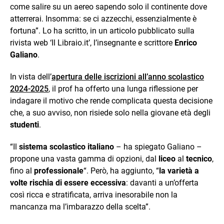
come salire su un aereo sapendo solo il continente dove
atterrerai. Insomma: se ci azzecchi, essenzialmente è
fortuna”. Lo ha scritto, in un articolo pubblicato sulla
rivista web ‘Il Libraio.it’, l’insegnante e scrittore
Enrico
Galiano
.
In vista dell’
apertura delle iscrizioni all’anno scolastico
2024-2025
, il prof ha offerto una lunga riflessione per
indagare il motivo che rende complicata questa decisione
che, a suo avviso, non risiede solo nella giovane età degli
studenti
.
“Il
sistema scolastico italiano
– ha spiegato Galiano –
propone una vasta gamma di opzioni, dal
liceo
al
tecnico
,
fino al
professionale
“. Però, ha aggiunto, “
la varietà a
volte rischia di essere eccessiva
: davanti a un’offerta
così ricca e stratificata, arriva inesorabile non la
mancanza ma l’imbarazzo della scelta”.