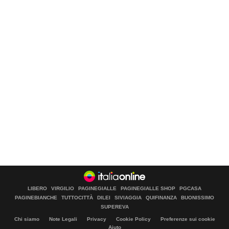
LIBERO
VIRGILIO
PAGINEGIALLE
PAGINEGIALLE SHOP
PGCASA
PAGINEBIANCHE
TUTTOCITTÀ
DILEI
SIVIAGGIA
QUIFINANZA
BUONISSIMO
SUPEREVA
Chi siamo
Note Legali
Privacy
Cookie Policy
Preferenze sui cookie
Aiuto