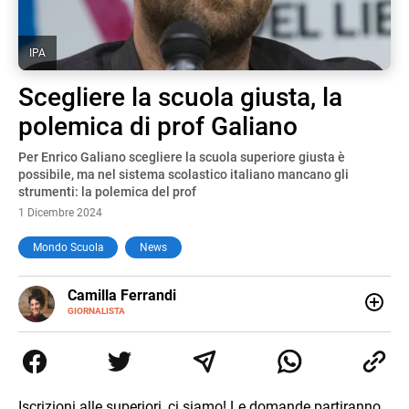
IPA
Scegliere la scuola giusta, la
polemica di prof Galiano
Per Enrico Galiano scegliere la scuola superiore giusta è
possibile, ma nel sistema scolastico italiano mancano gli
strumenti: la polemica del prof
1 Dicembre 2024
Mondo Scuola
News
E-
Camilla Ferrandi
MAIL
LINKEDIN
GIORNALISTA
Nata e cresciuta a Grosseto, sono una giornalista
pubblicista laureata in Scienze politiche. Nel 2016 decido
di trasformare la passione per la scrittura in un lavoro, e
da lì non mi sono più fermata. L’attualità è il mio pane
quotidiano, i libri la mia via per evadere e viaggiare con la
Iscrizioni alle superiori, ci siamo! Le domande partiranno