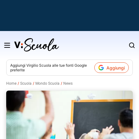
Salta
al
contenuto
Aggiungi
Virgilio Scuola
alle tue fonti Google
Aggiungi
preferite
v
Home
Scuola
Mondo Scuola
News
i