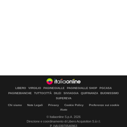
LIBERO
VIRGILIO
PAGINEGIALLE
PAGINEGIALLE SHOP
PGCASA
PAGINEBIANCHE
TUTTOCITTÀ
DILEI
SIVIAGGIA
QUIFINANZA
BUONISSIMO
SUPEREVA
Chi siamo
Note Legali
Privacy
Cookie Policy
Preferenze sui cookie
Aiuto
© Italiaonline S.p.A. 2026
Direzione e coordinamento di Libero Acquisition S.á r.l.
P. IVA 03970540963