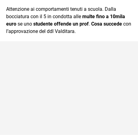
quotidiano, i libri la mia via per evadere e viaggiare con la
Attenzione ai comportamenti tenuti a scuola. Dalla
mente.
bocciatura con il 5 in condotta alle
multe fino a 10mila
euro
se uno
studente offende un prof
.
Cosa succede
con
l’approvazione del ddl Valditara.