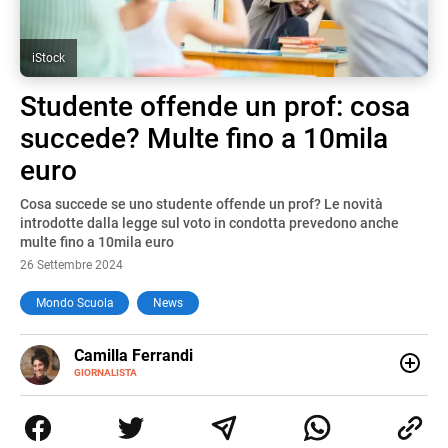
iStock
Studente offende un prof: cosa
succede? Multe fino a 10mila
euro
Cosa succede se uno studente offende un prof? Le novità
introdotte dalla legge sul voto in condotta prevedono anche
multe fino a 10mila euro
26 Settembre 2024
Mondo Scuola
News
E-
Camilla Ferrandi
MAIL
LINKEDIN
GIORNALISTA
Nata e cresciuta a Grosseto, sono una giornalista
pubblicista laureata in Scienze politiche. Nel 2016 decido
di trasformare la passione per la scrittura in un lavoro, e
da lì non mi sono più fermata. L’attualità è il mio pane