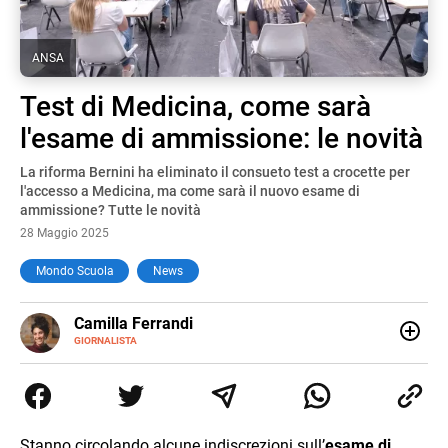
ANSA
Test di Medicina, come sarà
l'esame di ammissione: le novità
La riforma Bernini ha eliminato il consueto test a crocette per
l'accesso a Medicina, ma come sarà il nuovo esame di
ammissione? Tutte le novità
28 Maggio 2025
Mondo Scuola
News
E-
Camilla Ferrandi
MAIL
LINKEDIN
GIORNALISTA
Nata e cresciuta a Grosseto, sono una giornalista
pubblicista laureata in Scienze politiche. Nel 2016 decido
di trasformare la passione per la scrittura in un lavoro, e
da lì non mi sono più fermata. L’attualità è il mio pane
quotidiano, i libri la mia via per evadere e viaggiare con la
Stanno circolando alcune indiscrezioni sull’
esame di