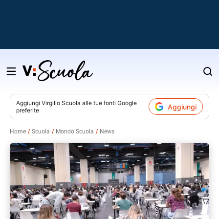
Salta
al
contenuto
Aggiungi
Virgilio Scuola
alle tue fonti Google
Aggiungi
preferite
v
Home
Scuola
Mondo Scuola
News
i