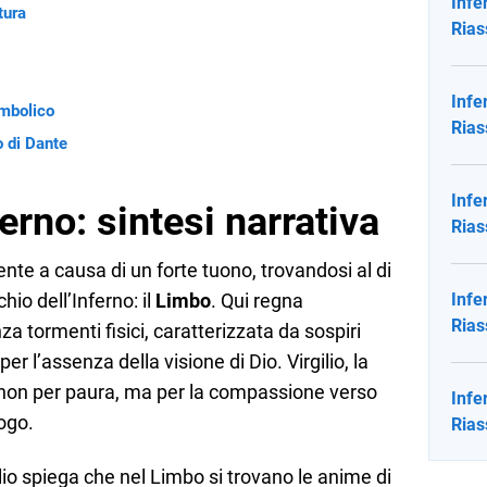
Infe
tura
Rias
Infe
imbolico
Rias
lo di Dante
Infe
erno: sintesi narrativa
Rias
nte a causa di un forte tuono, trovandosi al di
hio dell’Inferno: il
Limbo
. Qui regna
Infe
Rias
a tormenti fisici, caratterizzata da sospiri
er l’assenza della visione di Dio. Virgilio, la
, non per paura, ma per la compassione verso
Infe
ogo.
Rias
gilio spiega che nel Limbo si trovano le anime di