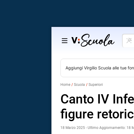
Cosa
Salta
vuoi
al
impar
contenuto
Aggiungi
Virgilio Scuola
alle tue fon
Home
Scuola
Superiori
Canto IV Infe
figure retori
18 Marzo 2025 - Ultimo Aggiornamento: 18 