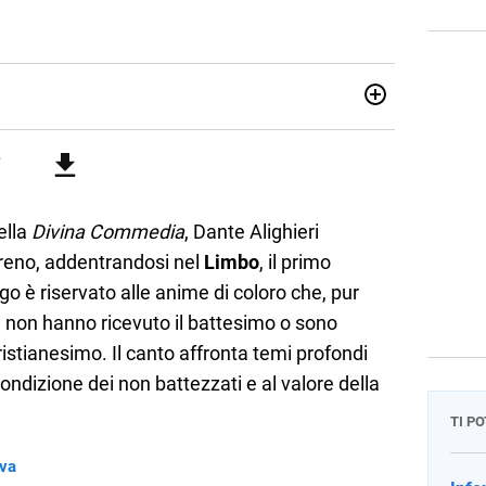
attica dell’italiano e dell’inglese, insegno ad adolescenti e
di secondo grado. Mi occupo inoltre di traduzioni, SEO
Amo i saggi storici, la cucina e la mia Honda CBF500. Non ho
ella
Divina Commedia
, Dante Alighieri
rreno, addentrandosi nel
Limbo
, il primo
go è riservato alle anime di coloro che, pur
 non hanno ricevuto il battesimo o sono
ristianesimo. Il canto affronta temi profondi
a condizione dei non battezzati e al valore della
TI P
iva