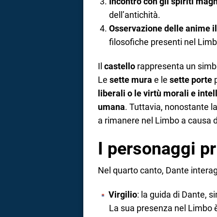
Incontro con gli spiriti magn
dell’antichità.
Osservazione delle anime il
filosofiche presenti nel Limb
Il
castello
rappresenta un simb
Le
sette mura
e le
sette porte
p
liberali o le virtù morali e int
umana
. Tuttavia, nonostante 
a rimanere nel Limbo a causa d
I personaggi pr
Nel quarto canto, Dante interagi
Virgilio
: la guida di Dante, 
La sua presenza nel Limbo è 