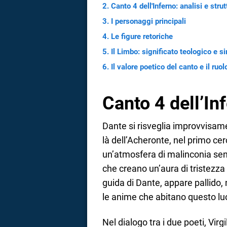
Canto 4 dell'Inferno: analisi e strut
a
I personaggi principali
Le figure retoriche
correnze
Il Limbo: significato teologico e s
Il valore poetico del canto e il ruo
Canto 4 dell’Inf
Dante si risveglia improvvisame
là dell’Acheronte, nel primo cerc
un’atmosfera di malinconia senz
che creano un’aura di tristezza p
guida di Dante, appare pallido
le anime che abitano questo lu
Nel dialogo tra i due poeti, Vir