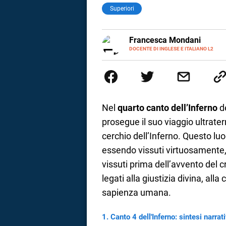
Superiori
LINKEDIN
Francesca Mondani
INSTAGRAM
DOCENTE DI INGLESE E ITALIANO L2
Specializzata in pedagogia e did
adulti nella scuola secondaria 
Onsite e contenuti per il web. 
il dono della sintesi.
Nel
quarto canto dell’Inferno
d
prosegue il suo viaggio ultrate
cerchio dell’Inferno. Questo luo
essendo vissuti virtuosamente,
vissuti prima dell’avvento del c
legati alla giustizia divina, all
sapienza umana.
i
Canto 4 dell'Inferno: sintesi narrat
tografico