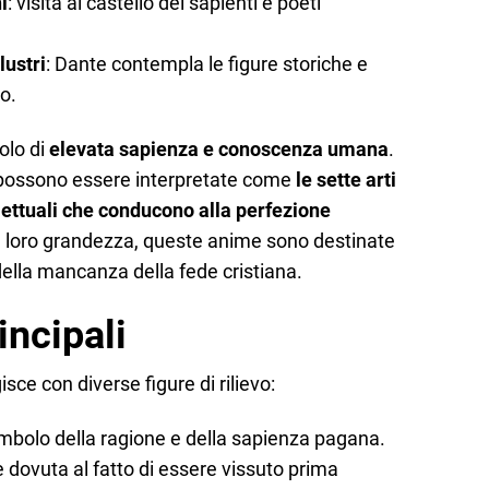
i
: visita al castello dei sapienti e poeti
lustri
: Dante contempla le figure storiche e
o.
olo di
elevata sapienza e conoscenza umana
.
ossono essere interpretate come
le sette arti
ellettuali che conducono alla perfezione
la loro grandezza, queste anime sono destinate
ella mancanza della fede cristiana.
incipali
sce con diverse figure di rilievo:
simbolo della ragione e della sapienza pagana.
dovuta al fatto di essere vissuto prima