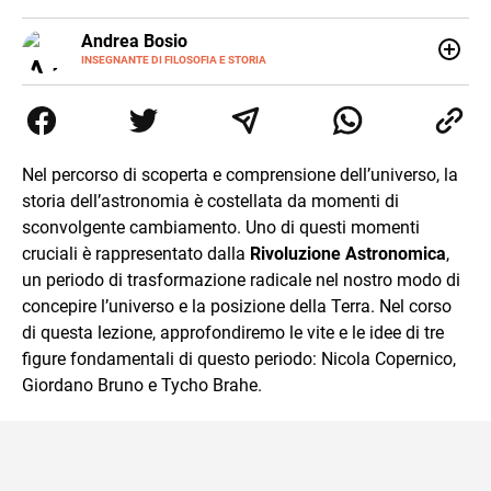
E-
Andrea Bosio
MAIL
INSEGNANTE DI FILOSOFIA E STORIA
Nato a Genova, è cresciuto a Savona. Si è laureato in
Scienze storiche presso l’Università di Genova,
occupandosi di storia della comunicazione scientifica e di
storia della Chiesa. È dottorando presso la Facoltà
valdese di teologia. Per Effatà editrice, ha pubblicato il
Nel percorso di scoperta e comprensione dell’universo, la
volume Giovani Minzoni terra incognita.
storia dell’astronomia è costellata da momenti di
sconvolgente cambiamento. Uno di questi momenti
cruciali è rappresentato dalla
Rivoluzione Astronomica
,
un periodo di trasformazione radicale nel nostro modo di
concepire l’universo e la posizione della Terra. Nel corso
di questa lezione, approfondiremo le vite e le idee di tre
figure fondamentali di questo periodo: Nicola Copernico,
Giordano Bruno e Tycho Brahe.