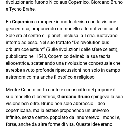
rivoluzionario furono Nicolaus Copernico, Giordano Bruno
e Tycho Brahe.
Fu
Copernico
a rompere in modo deciso con la visione
geocentrica, proponendo un modello alternativo in cui il
Sole era al centro e i pianeti, inclusa la Terra, ruotavano
intorno ad esso. Nel suo trattato “De revolutionibus
orbium coelestium” (Sulle rivoluzioni delle sfere celesti),
pubblicato nel 1543, Copernico delineò la sua teoria
eliocentrica, scatenando una rivoluzione concettuale che
avrebbe avuto profonde ripercussioni non solo in campo
astronomico ma anche filosofico e religioso.
Mentre Copernico fu cauto e circoscritto nel proporre il
suo modello eliocentrico,
Giordano Bruno
spingeva la sua
visione ben oltre. Bruno non solo abbracciò l’idea
copernicana, ma la estese proponendo un universo
infinito, senza centro, popolato da innumerevoli mondi e,
forse, anche da altre forme di vita. Queste idee erano