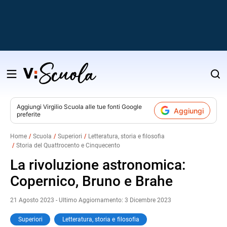
Salta
al
contenuto
Aggiungi
Virgilio Scuola
alle tue fonti Google
Aggiungi
preferite
v
Home
Scuola
Superiori
Letteratura, storia e filosofia
Storia del Quattrocento e Cinquecento
i
La rivoluzione astronomica:
Copernico, Bruno e Brahe
21 Agosto 2023 - Ultimo Aggiornamento: 3 Dicembre 2023
Superiori
Letteratura, storia e filosofia