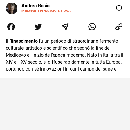
E-
Andrea Bosio
MAIL
INSEGNANTE DI FILOSOFIA E STORIA
Nato a Genova, è cresciuto a Savona. Si è laureato in
Scienze storiche presso l’Università di Genova,
occupandosi di storia della comunicazione scientifica e di
storia della Chiesa. È dottorando presso la Facoltà
valdese di teologia. Per Effatà editrice, ha pubblicato il
Il
Rinascimento
fu un periodo di straordinario fermento
volume Giovani Minzoni terra incognita.
culturale, artistico e scientifico che segnò la fine del
Medioevo e l’inizio dell’epoca moderna. Nato in Italia tra il
XIV e il XV secolo, si diffuse rapidamente in tutta Europa,
portando con sé innovazioni in ogni campo del sapere.