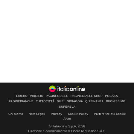
LIBERO
VIRGILIO
PAGINEGIALLE
PAGINEGIALLE SHOP
PGCASA
PAGINEBIANCHE
TUTTOCITTÀ
DILEI
SIVIAGGIA
QUIFINANZA
BUONISSIMO
SUPEREVA
Chi siamo
Note Legali
Privacy
Cookie Policy
Preferenze sui cookie
Aiuto
© Italiaonline S.p.A. 2026
Direzione e coordinamento di Libero Acquisition S.á r.l.