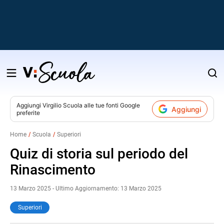
Salta
al
contenuto
Aggiungi
Virgilio Scuola
alle tue fonti Google
Aggiungi
preferite
v
Home
Scuola
Superiori
i
Quiz di storia sul periodo del
Rinascimento
13 Marzo 2025 - Ultimo Aggiornamento: 13 Marzo 2025
Superiori