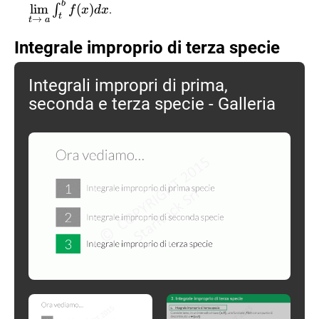
f(x) \ dx =
b
l
i
m
(
)
\int_a^t f(x)
∫
.
f
x
d
x
t
\lim\limits_{t
→
t
a
dx
\to \ a}
Integrale improprio di terza specie
\int_t^b f(x)
dx
Integrali impropri di prima,
seconda e terza specie - Galleria