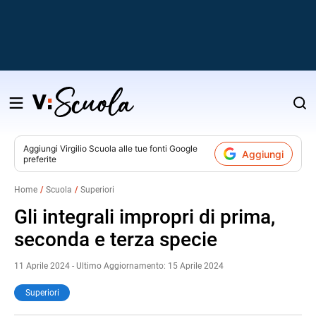
Salta
al
contenuto
Aggiungi
Virgilio Scuola
alle tue fonti Google
Aggiungi
preferite
v
Home
Scuola
Superiori
i
Gli integrali impropri di prima,
seconda e terza specie
11 Aprile 2024 - Ultimo Aggiornamento: 15 Aprile 2024
Superiori