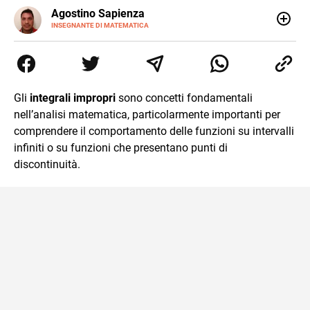
E-
Agostino Sapienza
MAIL
LINKEDIN
INSEGNANTE DI MATEMATICA
Sono nato a Reggio Calabria il 07/10/85. Mi sono
diplomato nel 2005 all'Istituto Magistrale Statale
Tommaso Gulli. Ho conseguito la laurea triennale in
Relazioni Internazionali a Messina e in Economia
Internazionale a Padova. Dopo un pò di anni negli studi
Gli
integrali impropri
sono concetti fondamentali
commercialisti sono stato chiamato per una supplenza
nell’analisi matematica, particolarmente importanti per
covid nella classe di insegnamento A47. Ho poi
conseguito l'abilitazione a Trieste nel sostegno e sono
comprendere il comportamento delle funzioni su intervalli
entrato di ruolo nel 2023
infiniti o su funzioni che presentano punti di
discontinuità.