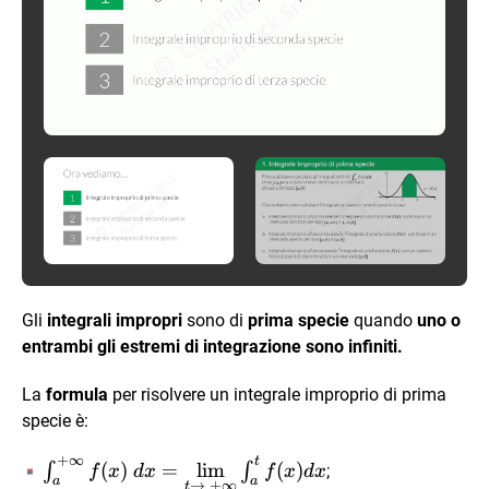
Gli
integrali impropri
sono di
prima specie
quando
uno o
entrambi gli estremi di integrazione sono infiniti.
La
formula
per risolvere un integrale improprio di prima
specie è:
+
∞
t
\int_a^{+
(
)
=
l
i
m
(
)
∫
∫
;
f
x
d
x
f
x
d
x
a
a
→
+
∞
t