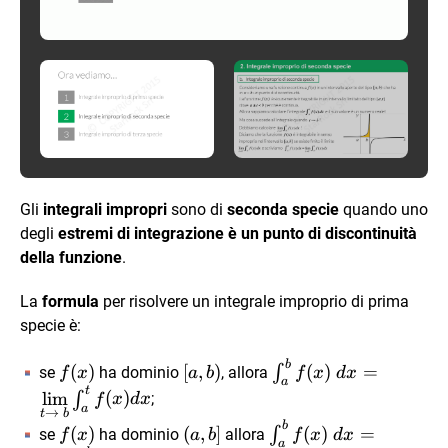
Gli
integrali impropri
sono di
seconda specie
quando uno
degli
estremi di integrazione è un punto di discontinuità
della funzione
.
La
formula
per risolvere un integrale improprio di prima
specie è:
b
f(x)
[a,b)
\int_a^{b}
(
)
[
,
)
(
)
=
∫
se
ha dominio
, allora
f
x
a
b
f
x
d
x
a
f(x) \ dx =
t
l
i
m
(
)
∫
;
f
x
d
x
a
\lim\limits_{t
→
t
b
b
f(x)
(a,b]
\int_{a}^b
(
)
(
,
]
(
)
=
∫
se
ha dominio
allora
f
x
a
b
f
x
d
x
\to \ b}
a