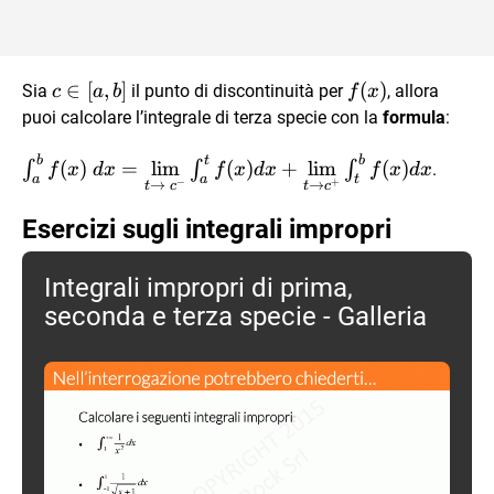
c
∈
[
,
]
f(x)
(
)
Sia
il punto di discontinuità per
, allora
c
a
b
f
x
\in
puoi calcolare l’integrale di terza specie con la
formula
:
[a,b]
b
t
b
\int_{a}^{b}
(
)
=
l
i
m
(
)
+
l
i
m
(
)
∫
∫
∫
.
f
x
d
x
f
x
d
x
f
x
d
x
a
a
t
−
+
→
→
t
c
t
c
f(x) \ dx =
\lim\limits_{t
Esercizi sugli integrali impropri
\to \ c^-}
\int_a^t f(x) dx
Integrali impropri di prima,
+\lim\limits_{t
seconda e terza specie - Galleria
\to
c^+}\int_t^b
f(x) dx