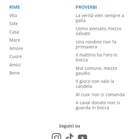
RIME
PROVERBI
Vita
La verità vien sempre a
galla
Sole
Uomo avvisato, mezzo
Casa
salvato
Mare
Una rondine non fa
primavera
Amore
Il mattino ha l'oro in
Cuore
bocca
Amici
Mal comune, mezzo
Bene
gaudio
Il gioco non vale la
candela
Al cuor non si comanda
A caval donato non si
guarda in bocca
Seguici su