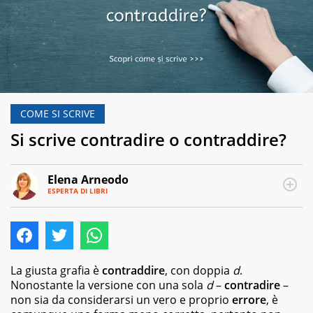
COME SI SCRIVE
Si scrive contradire o contraddire?
Elena Arneodo
ESPERTA DI LIBRI
E-
Traduttrice
MAIL
e
autrice,
editor
e
copywriter
La giusta grafia è
contraddire
, con doppia
d
.
per
Nonostante la versione con una sola
d
–
contradire
–
case
non sia da considerarsi un vero e proprio
errore
, è
editrici,