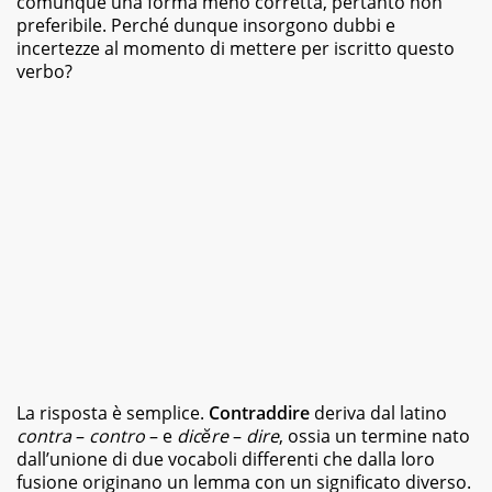
comunque una forma meno corretta, pertanto non
magazine
preferibile. Perché dunque insorgono dubbi e
e
incertezze al momento di mettere per iscritto questo
siti
verbo?
web,
specializzata
in
viaggi
e
food.
Da
sempre
appassionata
di
libri
di
vario
genere,
dai
romanzi
della
La risposta è semplice.
Contraddire
deriva dal latino
letteratura
contra
–
contro
–
e
dicĕre
–
dire
, ossia un termine nato
classica
dall’unione di due vocaboli differenti che dalla loro
ai
fusione originano un lemma con un significato diverso.