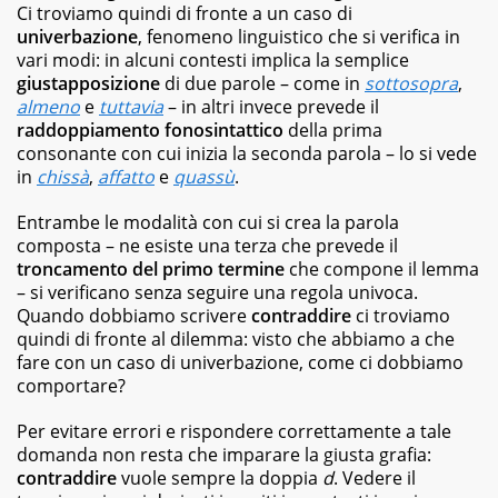
best
Ci troviamo quindi di fronte a un caso di
seller,
univerbazione
, fenomeno linguistico che si verifica in
dagli
vari modi: in alcuni contesti implica la semplice
albi
giustapposizione
di due parole – come in
sottosopra
,
illustrati
almeno
e
tuttavia
– in altri invece prevede il
per
bambini
raddoppiamento fonosintattico
della prima
ai
consonante con cui inizia la seconda parola – lo si vede
graphic
in
chissà
,
affatto
e
quassù
.
novel,
fino
Entrambe le modalità con cui si crea la parola
ai
composta – ne esiste una terza che prevede il
ricettari
troncamento
del primo termine
che compone il lemma
e
– si verificano senza seguire una regola univoca.
ai
Quando dobbiamo scrivere
contraddire
ci troviamo
fotografici.
quindi di fronte al dilemma: visto che abbiamo a che
fare con un caso di univerbazione, come ci dobbiamo
comportare?
Per evitare errori e rispondere correttamente a tale
domanda non resta che imparare la giusta grafia:
contraddire
vuole sempre la doppia
d
. Vedere il