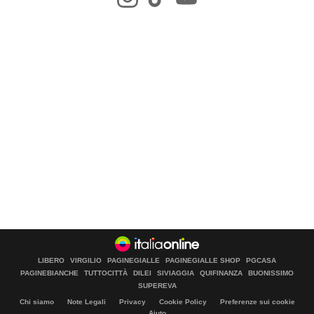
LIBERO
VIRGILIO
PAGINEGIALLE
PAGINEGIALLE SHOP
PGCASA
PAGINEBIANCHE
TUTTOCITTÀ
DILEI
SIVIAGGIA
QUIFINANZA
BUONISSIMO
SUPEREVA
Chi siamo
Note Legali
Privacy
Cookie Policy
Preferenze sui cookie
Aiuto