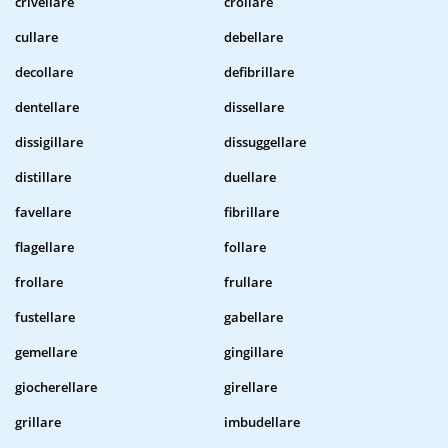
crivellare
crollare
cullare
debellare
decollare
defibrillare
dentellare
dissellare
dissigillare
dissuggellare
distillare
duellare
favellare
fibrillare
flagellare
follare
frollare
frullare
fustellare
gabellare
gemellare
gingillare
giocherellare
girellare
grillare
imbudellare