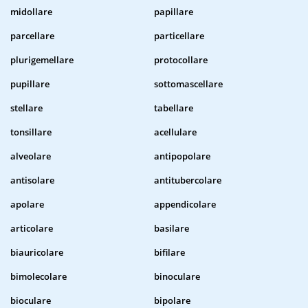
midollare
papillare
parcellare
particellare
plurigemellare
protocollare
pupillare
sottomascellare
stellare
tabellare
tonsillare
acellulare
alveolare
antipopolare
antisolare
antitubercolare
apolare
appendicolare
articolare
basilare
biauricolare
bifilare
bimolecolare
binoculare
bioculare
bipolare