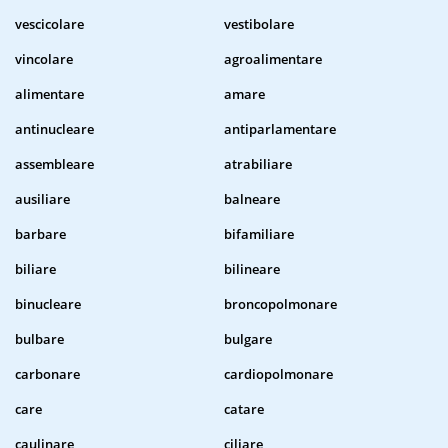
vescicolare
vestibolare
vincolare
agroalimentare
alimentare
amare
antinucleare
antiparlamentare
assembleare
atrabiliare
ausiliare
balneare
barbare
bifamiliare
biliare
bilineare
binucleare
broncopolmonare
bulbare
bulgare
carbonare
cardiopolmonare
care
catare
caulinare
ciliare