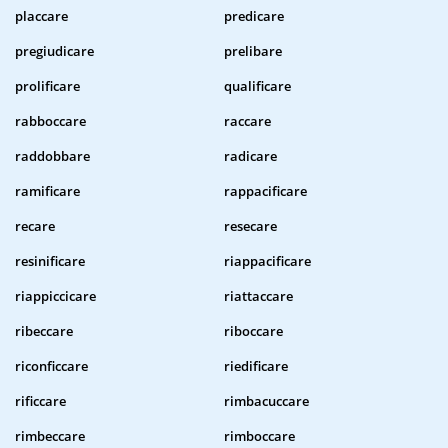
placcare
predicare
pregiudicare
prelibare
prolificare
qualificare
rabboccare
raccare
raddobbare
radicare
ramificare
rappacificare
recare
resecare
resinificare
riappacificare
riappiccicare
riattaccare
ribeccare
riboccare
riconficcare
riedificare
rificcare
rimbacuccare
rimbeccare
rimboccare