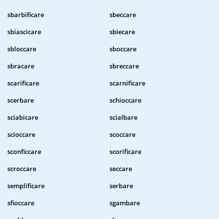
sbarbificare
sbeccare
sbiascicare
sbiecare
sbloccare
sboccare
sbracare
sbreccare
scarificare
scarnificare
scerbare
schioccare
sciabicare
scialbare
scioccare
scoccare
sconficcare
scorificare
scroccare
seccare
semplificare
serbare
sfioccare
sgambare