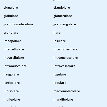
giugulare
glandolare
globulare
glomerulare
grammomolecolare
grandangolare
granulare
ilare
impopolare
insulare
intercellulare
intermolecolare
intracellulare
intramolecolare
intramuscolare
intravascolare
irregolare
iugulare
lenticolare
lobulare
lunisolare
macromolecolare
malleolare
mandibolare