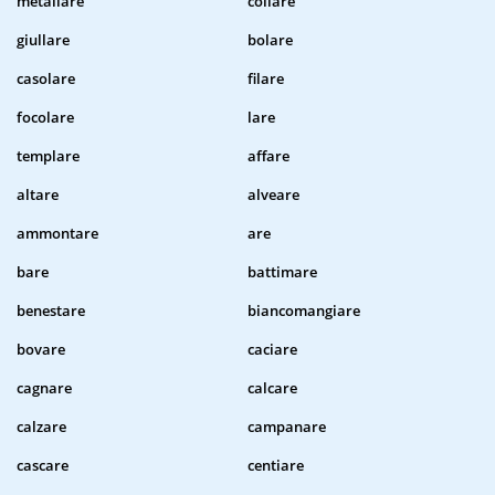
metallare
collare
giullare
bolare
casolare
filare
focolare
lare
templare
affare
altare
alveare
ammontare
are
bare
battimare
benestare
biancomangiare
bovare
caciare
cagnare
calcare
calzare
campanare
cascare
centiare