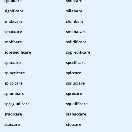
sgobbare
shoccare
significare
sillabare
sindacare
slombare
smaccare
smonacare
snobbare
solidificare
sopraedificare
sopredificare
spaccare
specificare
spiaccicare
spiccare
spiccicare
spiluccare
spiombare
sprecare
spregiudicare
squalificare
sradicare
stabaccare
staccare
steccare