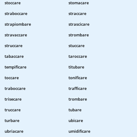
stoccare
stomacare
straboccare
straccare
strapiombare
strascicare
stravaccare
strombare
struccare
stuccare
tabaccare
taroccare
tempificare
titubare
toccare
tonificare
traboccare
trafficare
trisecare
trombare
truccare
tubare
turbare
ubicare
ubriacare
umidificare