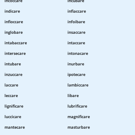
incoccare
incubare
indicare
infiaccare
infioccare
infoibare
inglobare
insaccare
intabaccare
intaccare
intersecare
intonacare
intubare
inurbare
inzuccare
ipotecare
laccare
lambiccare
leccare
libare
lignificare
lubrificare
luccicare
magnificare
mantecare
masturbare