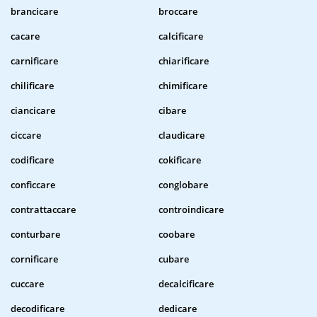
brancicare
broccare
cacare
calcificare
carnificare
chiarificare
chilificare
chimificare
ciancicare
cibare
ciccare
claudicare
codificare
cokificare
conficcare
conglobare
contrattaccare
controindicare
conturbare
coobare
cornificare
cubare
cuccare
decalcificare
decodificare
dedicare