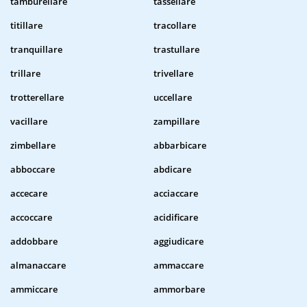
tamburellare
tassellare
titillare
tracollare
tranquillare
trastullare
trillare
trivellare
trotterellare
uccellare
vacillare
zampillare
zimbellare
abbarbicare
abboccare
abdicare
accecare
acciaccare
accoccare
acidificare
addobbare
aggiudicare
almanaccare
ammaccare
ammiccare
ammorbare