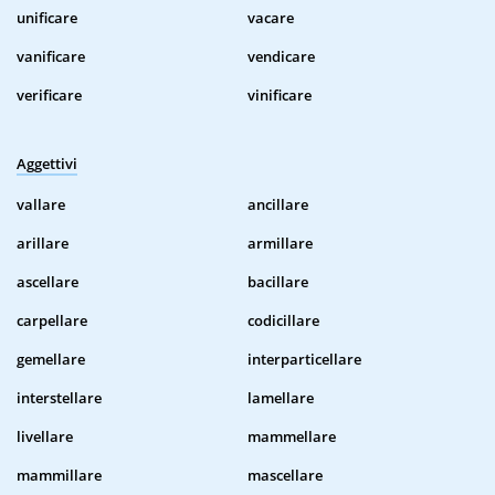
unificare
vacare
vanificare
vendicare
verificare
vinificare
Aggettivi
vallare
ancillare
arillare
armillare
ascellare
bacillare
carpellare
codicillare
gemellare
interparticellare
interstellare
lamellare
livellare
mammellare
mammillare
mascellare