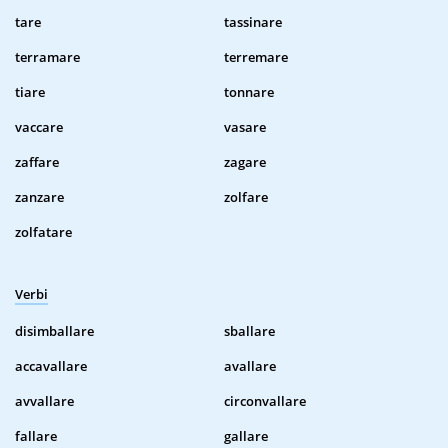
tare
tassinare
terramare
terremare
tiare
tonnare
vaccare
vasare
zaffare
zagare
zanzare
zolfare
zolfatare
Verbi
disimballare
sballare
accavallare
avallare
avvallare
circonvallare
fallare
gallare