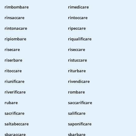
rimbombare
rimedicare
rinsaccare
rintoccare
rintonacare
ripeccare
ripiombare
riqualificare
risecare
riseccare
riserbare
ristuccare
ritoccare
riturbare
riunificare
rivendicare
riverificare
rombare
rubare
saccarificare
sacrificare
salificare
saltabeccare
saponificare
sbaraccare
sbarbare