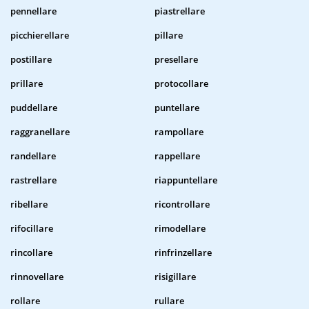
pennellare
piastrellare
picchierellare
pillare
postillare
presellare
prillare
protocollare
puddellare
puntellare
raggranellare
rampollare
randellare
rappellare
rastrellare
riappuntellare
ribellare
ricontrollare
rifocillare
rimodellare
rincollare
rinfrinzellare
rinnovellare
risigillare
rollare
rullare