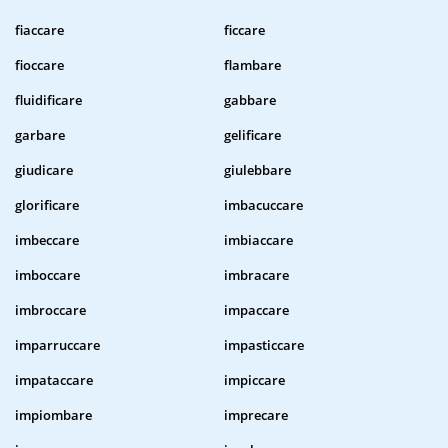
fiaccare
ficcare
fioccare
flambare
fluidificare
gabbare
garbare
gelificare
giudicare
giulebbare
glorificare
imbacuccare
imbeccare
imbiaccare
imboccare
imbracare
imbroccare
impaccare
imparruccare
impasticcare
impataccare
impiccare
impiombare
imprecare