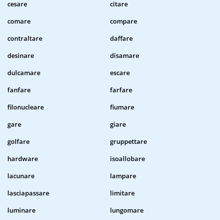
cesare
citare
comare
compare
contraltare
daffare
desinare
disamare
dulcamare
escare
fanfare
farfare
filonucleare
fiumare
gare
giare
golfare
gruppettare
hardware
isoallobare
lacunare
lampare
lasciapassare
limitare
luminare
lungomare