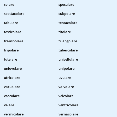
solare
speculare
spettacolare
subpolare
tabulare
tentacolare
testicolare
titolare
transpolare
triangolare
tripolare
tubercolare
tutelare
unicellulare
uniovulare
unipolare
utricolare
uvulare
vacuolare
valvolare
vascolare
veicolare
velare
ventricolare
vermicolare
vernacolare