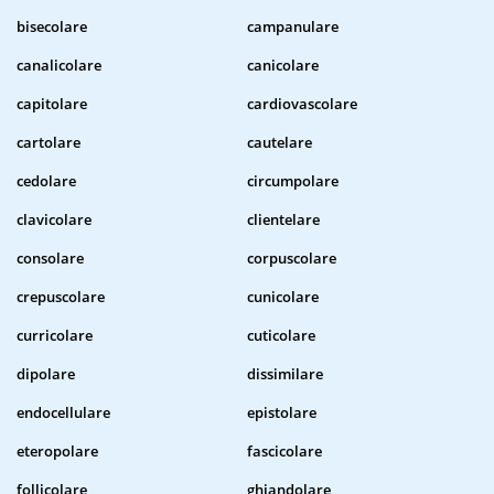
bisecolare
campanulare
canalicolare
canicolare
capitolare
cardiovascolare
cartolare
cautelare
cedolare
circumpolare
clavicolare
clientelare
consolare
corpuscolare
crepuscolare
cunicolare
curricolare
cuticolare
dipolare
dissimilare
endocellulare
epistolare
eteropolare
fascicolare
follicolare
ghiandolare