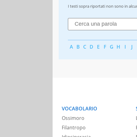
I testi sopra riportati non sono in alc
A
B
C
D
E
F
G
H
I
J
VOCABOLARIO
Ossimoro
Filantropo