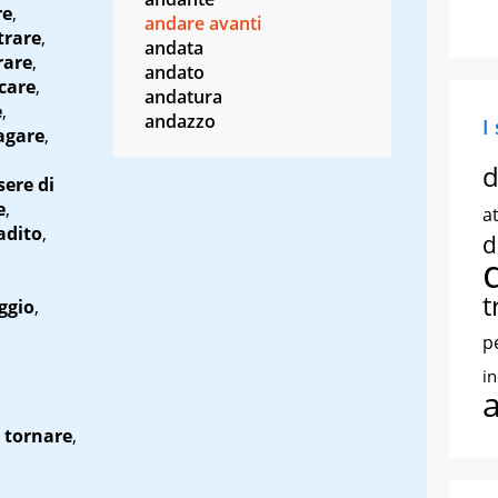
re
,
andare avanti
trare
,
andata
rare
,
andato
care
,
andatura
e
,
andazzo
I
agare
,
d
sere di
e
,
at
adito
,
d
t
ggio
,
p
i
,
tornare
,