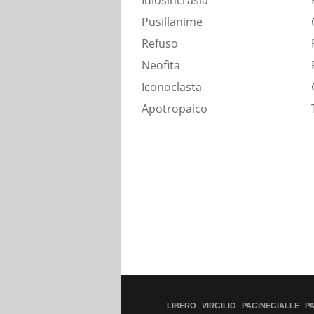
Idiosincrasia
Pusillanime
Refuso
Neofita
Iconoclasta
Apotropaico
LIBERO
VIRGILIO
PAGINEGIALLE
P