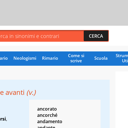
Come si
Strum
ario
Neologismi
Rimario
Scuola
scrive
Uti
e avanti
(v.)
ancorato
ancorché
rsi
,
andamento
andante