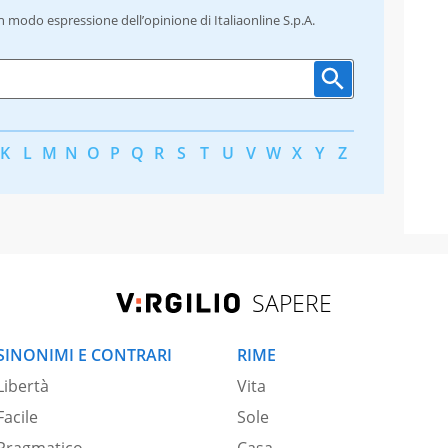
un modo espressione dell’opinione di Italiaonline S.p.A.
K
L
M
N
O
P
Q
R
S
T
U
V
W
X
Y
Z
SAPERE
SINONIMI E CONTRARI
RIME
Libertà
Vita
Facile
Sole