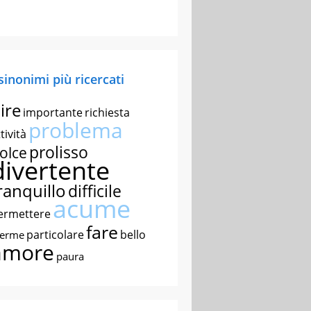
 sinonimi più ricercati
ire
importante
richiesta
problema
tività
prolisso
olce
divertente
ranquillo
difficile
acume
ermettere
fare
particolare
bello
nerme
amore
paura