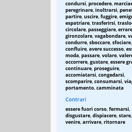
condursi
,
procedere
,
marcia
peregrinare
,
inoltrarsi
,
pene
partire
,
uscire
,
fuggire
,
emig
espatriare
,
trasferirsi
,
traslo
circolare
,
passeggiare
,
errar
gironzolare
,
vagabondare
,
v
condurre
,
sboccare
,
sfociare
,
confluire
,
avere successo
,
es
moda
,
passare
,
volare
,
valer
occorrere
,
gustare
,
essere gr
continuare
,
proseguire
,
accomiatarsi
,
congedarsi
,
scomparire
,
consumarsi
,
via
portamento
,
camminata
Contrari
essere fuori corso
,
fermarsi
,
disgustare
,
dispiacere
,
stare
venire
,
arrivare
,
ritornare