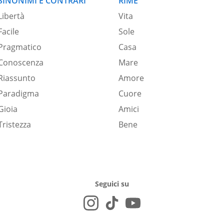
SINONIMI E CONTRARI
RIME
Libertà
Vita
Facile
Sole
Pragmatico
Casa
Conoscenza
Mare
Riassunto
Amore
Paradigma
Cuore
Gioia
Amici
Tristezza
Bene
Seguici su