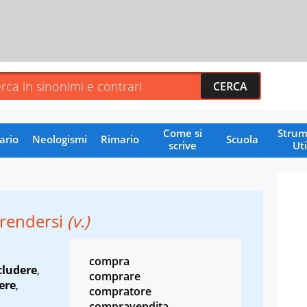
Come si
Strum
ario
Neologismi
Rimario
Scuola
scrive
Uti
rendersi
(v.)
compra
cludere
,
comprare
ere
,
compratore
compravendita