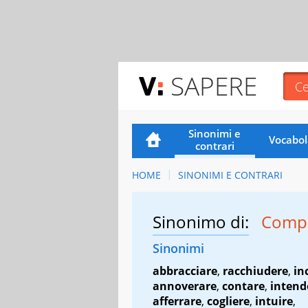
SAPERE
Sinonimi e
Vocabol
contrari
HOME
SINONIMI E CONTRARI
Sinonimo di:
Comp
Sinonimi
abbracciare
,
racchiudere
,
in
annoverare
,
contare
,
intend
afferrare
,
cogliere
,
intuire
,