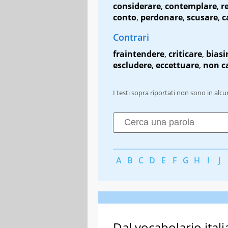
considerare
,
contemplare
,
r
conto
,
perdonare
,
scusare
,
c
Contrari
fraintendere
,
criticare
,
bias
escludere
,
eccettuare
,
non c
I testi sopra riportati non sono in alc
A
B
C
D
E
F
G
H
I
J
Dal vocabolario itali