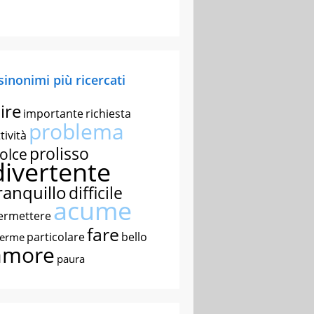
 sinonimi più ricercati
ire
importante
richiesta
problema
tività
prolisso
olce
divertente
ranquillo
difficile
acume
ermettere
fare
particolare
bello
nerme
amore
paura