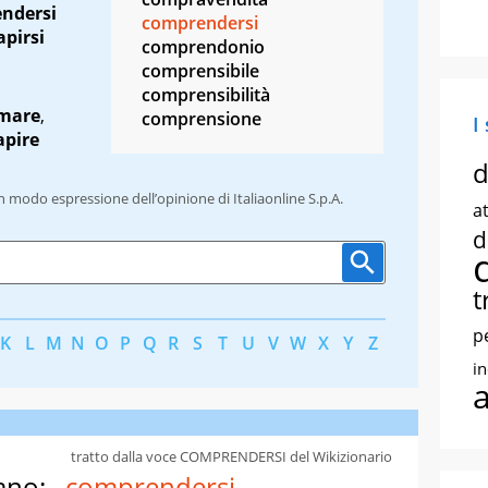
endersi
comprendersi
apirsi
comprendonio
comprensibile
comprensibilità
imare
,
comprensione
I
apire
d
un modo espressione dell’opinione di Italiaonline S.p.A.
at
d
t
p
K
L
M
N
O
P
Q
R
S
T
U
V
W
X
Y
Z
i
tratto dalla voce COMPRENDERSI del Wikizionario
ano:
comprendersi