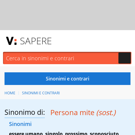
SAPERE
HOME
SINONIMI E CONTRARI
Sinonimo di:
Persona mite
(sost.)
Sinonimi
essere umano
,
singolo
,
prossimo
,
sconosciuto
,