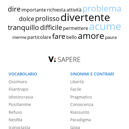
problema
dire
importante
richiesta
attività
divertente
prolisso
dolce
acume
tranquillo
difficile
permettere
amore
fare
particolare
bello
inerme
paura
SAPERE
VOCABOLARIO
SINONIMI E CONTRARI
Ossimoro
Libertà
Filantropo
Facile
Idiosincrasia
Pragmatico
Pusillanime
Conoscenza
Refuso
Riassunto
Neofita
Paradigma
Iconoclasta
Gioia