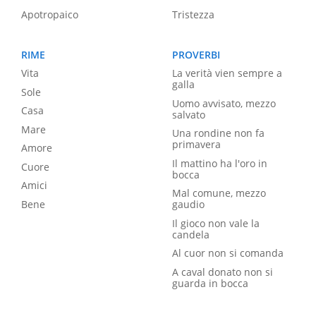
Apotropaico
Tristezza
RIME
PROVERBI
Vita
La verità vien sempre a
galla
Sole
Uomo avvisato, mezzo
Casa
salvato
Mare
Una rondine non fa
primavera
Amore
Il mattino ha l'oro in
Cuore
bocca
Amici
Mal comune, mezzo
Bene
gaudio
Il gioco non vale la
candela
Al cuor non si comanda
A caval donato non si
guarda in bocca