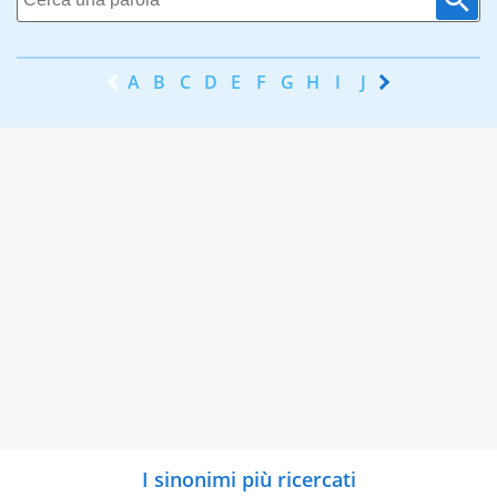
A
B
C
D
E
F
G
H
I
J
K
L
M
N
I sinonimi più ricercati