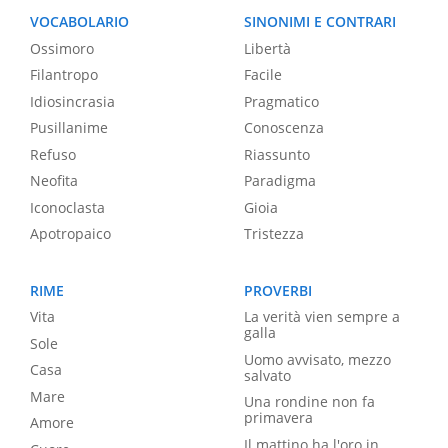
VOCABOLARIO
SINONIMI E CONTRARI
Ossimoro
Libertà
Filantropo
Facile
Idiosincrasia
Pragmatico
Pusillanime
Conoscenza
Refuso
Riassunto
Neofita
Paradigma
Iconoclasta
Gioia
Apotropaico
Tristezza
RIME
PROVERBI
Vita
La verità vien sempre a
galla
Sole
Uomo avvisato, mezzo
Casa
salvato
Mare
Una rondine non fa
primavera
Amore
Il mattino ha l'oro in