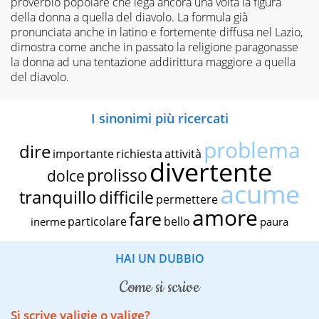
proverbio popolare che lega ancora una volta la figura
della donna a quella del diavolo. La formula già
pronunciata anche in latino e fortemente diffusa nel Lazio,
dimostra come anche in passato la religione paragonasse
la donna ad una tentazione addirittura maggiore a quella
del diavolo.
I sinonimi più ricercati
problema
dire
importante
richiesta
attività
divertente
prolisso
dolce
acume
tranquillo
difficile
permettere
amore
fare
particolare
bello
inerme
paura
HAI UN DUBBIO
come si scrive
Si scrive valigie o valige?