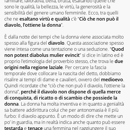
familiare, lavorativa, bella, brutta, esaltando quelle che
sono le qualità, la bellezza, le virtù, la generosità e la
sensibilità del genere umano femminile. Ecco, tra quelli
che ne
esaltano virtù e qualità
c’è “
Ciò che non può il
diavolo, l’ottiene la donna
”.
È dalla notte dei tempi che la donna viene associata molto
spesso alla figura del
diavolo
. Questa associazione spesso
viene intesa come una tentazione o una seduzione. “
Quod
non potest diabolus mulier evincit
” si dice in latino ed è
proprio l’etimologia del proverbio stesso, che trova le
due
origini nella regione laziale
. Per cercare la fascia
temporale dove collocare la nascita del detto, dobbiamo
risalire ai tempi di dame e cavalieri, ovvero del
medioevo
.
Quindi ricordate che “ciò che non può il diavolo, l’ottiene la
donna”,
perché il diavolo non dispone di quella merce
di conquista, di ricatto o di scambio che possiede la
donna
. La donna ha molta inventiva e in quanto a genialità
sa battere addirittura colui che per antonomasia è il più
furbo: il diavolo appunto. È un modo di dire che mette un
po’ in guardia, ma in realtà indica anche quanto può essere
testarda
e
tenace
una femmina nel raggiungere il suo