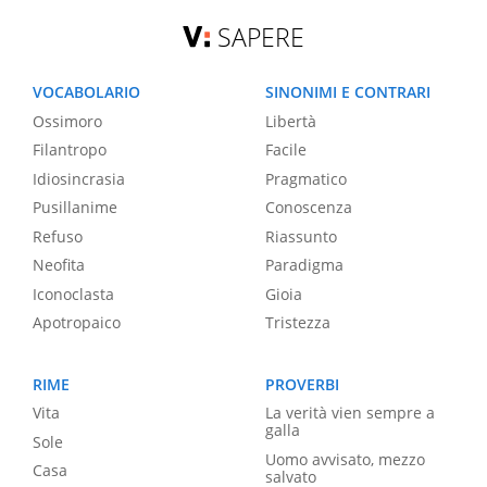
SAPERE
VOCABOLARIO
SINONIMI E CONTRARI
Ossimoro
Libertà
Filantropo
Facile
Idiosincrasia
Pragmatico
Pusillanime
Conoscenza
Refuso
Riassunto
Neofita
Paradigma
Iconoclasta
Gioia
Apotropaico
Tristezza
RIME
PROVERBI
Vita
La verità vien sempre a
galla
Sole
Uomo avvisato, mezzo
Casa
salvato