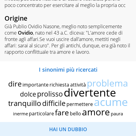
poco concentrato per esercitare al meglio la propria occ
Origine
Già Publio Ovidio Nasone, meglio noto semplicemente
come
Ovidio
, nato nel 43 a.C. diceva: "L'amore cede di
fronte agli affari.Se vuoi uscire dall’amore, mettiti negli
affari: sarai al sicuro". Per gli antichi, dunque, era già noto il
rapporto conflittuale tra amore e lavoro.
I sinonimi più ricercati
problema
dire
importante
richiesta
attività
divertente
prolisso
dolce
acume
tranquillo
difficile
permettere
amore
fare
particolare
bello
inerme
paura
HAI UN DUBBIO