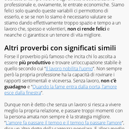
professionale e, ovviamente, le entrate economiche. Siamo
felici solo quando queste variabili ci permottono di
esserlo, e se se non lo siamo è necessario valutare se
stiamo dando effettivamente troppo spazio e tempo a un
lavoro che, spesso e volentieri,
non ci rende felici
e
neanche ci garantisce un tenore di vita migliore.
Altri proverbi con significati simili
Forse il proverbio più famoso che incita chi lo ascolta a
essere
più produttivo
e trovare un’occupazione stabile è
quello secondo cui “
Il lavoro nobilita l’uomo
“. Non sempre
però la propria professione ha la capacità di rovinare i
rapporti sentimentali e viceversa. Senza lavoro,
non c’è
guadagno
e “
Quando la fame entra dalla porta, l’amore
esce dalla finestra
“.
Dunque non è detto che senza un lavoro si riesca a vivere
meglio la propria relazione, e passare troppi momenti con
la persona amata non sempre è la strategia migliore.
“
L’amore fa passare il tempo e il tempo fa passare l’amore
“,
dice un altro detto della saggezza popolare. E allora meglio