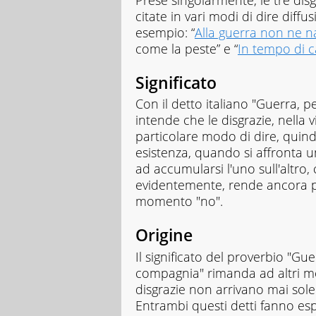
Prese singolarmente, le tre disgr
citate in vari modi di dire diffus
esempio: “
Alla guerra non ne n
come la peste” e “
In tempo di c
Significato
Con il detto italiano "Guerra, 
intende che le disgrazie, nella 
particolare modo di dire, quind
esistenza, quando si affronta 
ad accumularsi l'uno sull'altro,
evidentemente, rende ancora pi
momento "no".
Origine
Il significato del proverbio "Gu
compagnia" rimanda ad altri mod
disgrazie non arrivano mai sole
Entrambi questi detti fanno esp