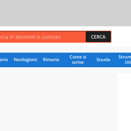
Come si
Strum
ario
Neologismi
Rimario
Scuola
scrive
Uti