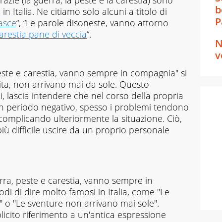
azie (la guerra, la peste e la carestia) sono
b
i in Italia. Ne citiamo solo alcuni a titolo di
P
asce
“, “Le parole disoneste, vanno attorno
arestia pane di veccia
“.
N
v
peste e carestia, vanno sempre in compagnia" si
vita, non arrivano mai da sole. Questo
i, lascia intendere che nel corso della propria
un periodo negativo, spesso i problemi tendono
 complicando ulteriormente la situazione. Ciò,
ù difficile uscire da un proprio personale
erra, peste e carestia, vanno sempre in
i di dire molto famosi in Italia, come "Le
" o "Le sventure non arrivano mai sole".
licito riferimento a un'antica espressione