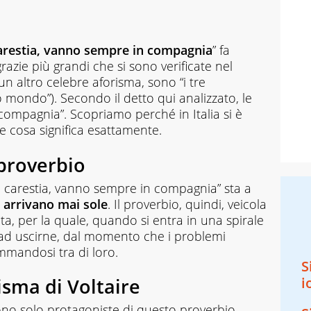
carestia, vanno sempre in compagnia
” fa
razie più grandi che si sono verificate nel
un altro celebre aforisma, sono “i tre
o mondo”). Secondo il detto qui analizzato, le
compagnia”. Scopriamo perché in Italia si è
 e cosa significa esattamente.
 proverbio
e carestia, vanno sempre in compagnia” sta a
n arrivano mai sole
. Il proverbio, quindi, veicola
ita, per la quale, quando si entra in una spirale
ce ad uscirne, dal momento che i problemi
mmandosi tra di loro.
S
risma di Voltaire
i
ono solo protagoniste di questo proverbio.