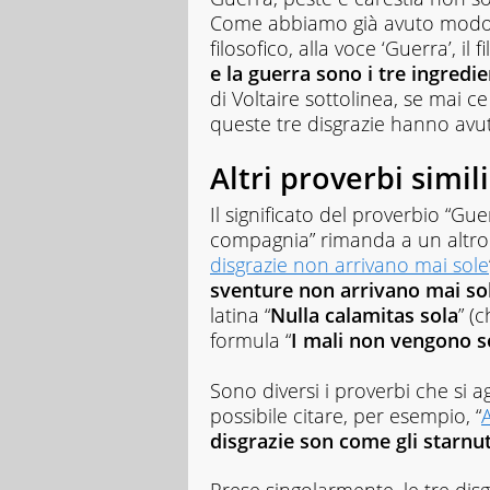
Come abbiamo già avuto modo di
filosofico, alla voce ‘Guerra’, il 
e la guerra sono i tre ingred
di Voltaire sottolinea, se mai c
queste tre disgrazie hanno avut
Altri proverbi simili
Il significato del proverbio “Gu
compagnia” rimanda a un altro p
disgrazie non arrivano mai sole
sventure non arrivano mai so
latina “
Nulla calamitas sola
” (
formula “
I mali non vengono s
Sono diversi i proverbi che si a
possibile citare, per esempio, “
A
disgrazie son come gli starnu