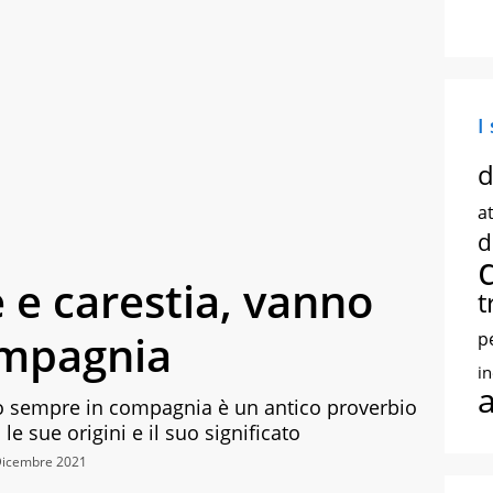
I
d
at
d
 e carestia, vanno
t
ompagnia
p
i
no sempre in compagnia è un antico proverbio
 le sue origini e il suo significato
Dicembre 2021