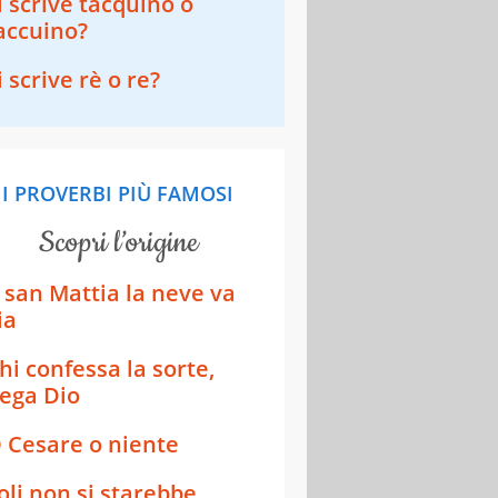
i scrive tacquino o
accuino?
i scrive rè o re?
I PROVERBI PIÙ FAMOSI
scopri l’origine
 san Mattia la neve va
ia
hi confessa la sorte,
ega Dio
 Cesare o niente
oli non si starebbe