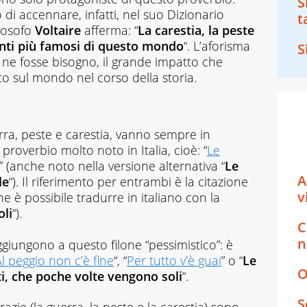
S
 accennare, infatti, nel suo Dizionario
t
filosofo
Voltaire
afferma: “
La carestia, la peste
ienti più famosi di questo mondo
“. L’aforisma
S
e ne fosse bisogno, il grande impatto che
o sul mondo nel corso della storia.
erra, peste e carestia, vanno sempre in
roverbio molto noto in Italia, cioè: “
Le
” (anche noto nella versione alternativa “
Le
A
le
“). Il riferimento per entrambi è la citazione
v
che è possibile tradurre in italiano con la
oli
“).
C
n
ggiungono a questo filone “pessimistico”: è
l peggio non c’è fine
“, “
Per tutto v’è guai
” o “
Le
O
ti, che poche volte vengono soli
“.
S