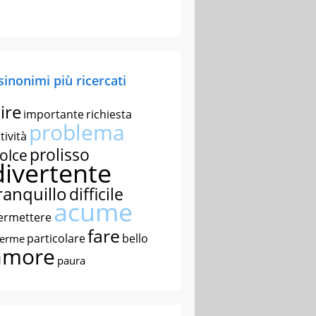
 sinonimi più ricercati
ire
importante
richiesta
problema
tività
prolisso
olce
divertente
ranquillo
difficile
acume
ermettere
fare
particolare
bello
nerme
amore
paura