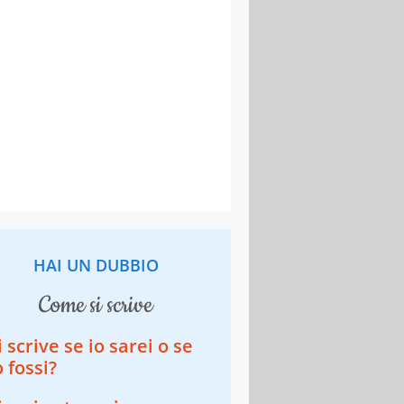
HAI UN DUBBIO
come si scrive
i scrive se io sarei o se
o fossi?