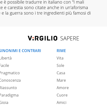
he è possibile tradurre in italiano con "I mali
e e carestia sono citate anche in un'aforisma
te e la guerra sono i tre ingredienti più famosi di
SAPERE
SINONIMI E CONTRARI
RIME
Libertà
Vita
Facile
Sole
Pragmatico
Casa
Conoscenza
Mare
Riassunto
Amore
Paradigma
Cuore
Gioia
Amici