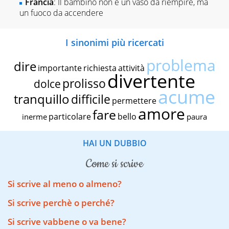
Francia
: Il bambino non è un vaso da riempire, ma
un fuoco da accendere
I sinonimi più ricercati
problema
dire
importante
richiesta
attività
divertente
prolisso
dolce
acume
tranquillo
difficile
permettere
amore
fare
particolare
bello
inerme
paura
HAI UN DUBBIO
come si scrive
Si scrive al meno o almeno?
Si scrive perchè o perché?
Si scrive vabbene o va bene?