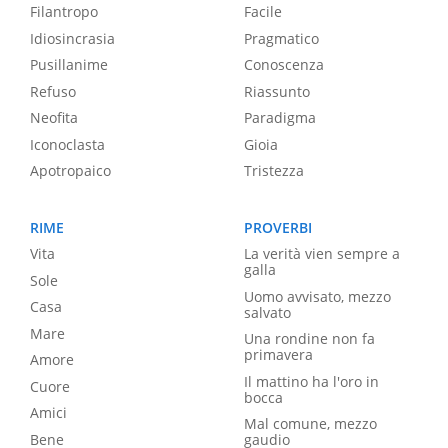
Filantropo
Facile
Idiosincrasia
Pragmatico
Pusillanime
Conoscenza
Refuso
Riassunto
Neofita
Paradigma
Iconoclasta
Gioia
Apotropaico
Tristezza
RIME
PROVERBI
Vita
La verità vien sempre a
galla
Sole
Uomo avvisato, mezzo
Casa
salvato
Mare
Una rondine non fa
primavera
Amore
Il mattino ha l'oro in
Cuore
bocca
Amici
Mal comune, mezzo
Bene
gaudio