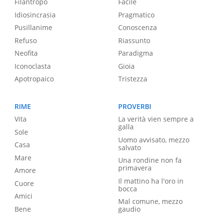
Filantropo
Facile
Idiosincrasia
Pragmatico
Pusillanime
Conoscenza
Refuso
Riassunto
Neofita
Paradigma
Iconoclasta
Gioia
Apotropaico
Tristezza
RIME
PROVERBI
Vita
La verità vien sempre a
galla
Sole
Uomo avvisato, mezzo
Casa
salvato
Mare
Una rondine non fa
primavera
Amore
Il mattino ha l'oro in
Cuore
bocca
Amici
Mal comune, mezzo
Bene
gaudio