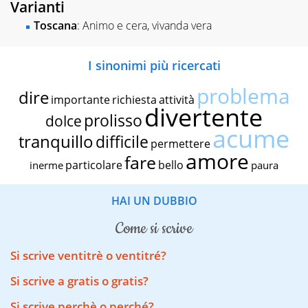
Varianti
Toscana
: Animo e cera, vivanda vera
I sinonimi più ricercati
problema
dire
importante
richiesta
attività
divertente
prolisso
dolce
acume
tranquillo
difficile
permettere
amore
fare
particolare
bello
inerme
paura
HAI UN DUBBIO
come si scrive
Si scrive ventitrè o ventitré?
Si scrive a gratis o gratis?
Si scrive perchè o perché?