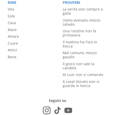
RIME
PROVERBI
Vita
La verità vien sempre a
galla
Sole
Uomo avvisato, mezzo
Casa
salvato
Mare
Una rondine non fa
primavera
Amore
Il mattino ha l'oro in
Cuore
bocca
Amici
Mal comune, mezzo
Bene
gaudio
Il gioco non vale la
candela
Al cuor non si comanda
A caval donato non si
guarda in bocca
Seguici su