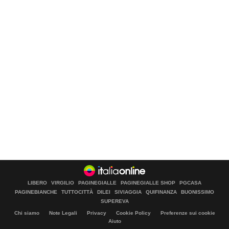
LIBERO
VIRGILIO
PAGINEGIALLE
PAGINEGIALLE SHOP
PGCASA
PAGINEBIANCHE
TUTTOCITTÀ
DILEI
SIVIAGGIA
QUIFINANZA
BUONISSIMO
SUPEREVA
Chi siamo
Note Legali
Privacy
Cookie Policy
Preferenze sui cookie
Aiuto