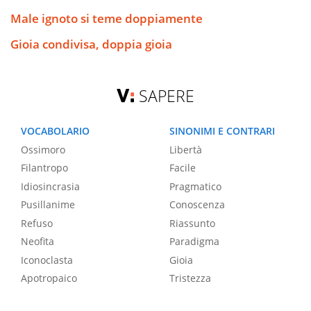
Male ignoto si teme doppiamente
Gioia condivisa, doppia gioia
SAPERE
VOCABOLARIO
SINONIMI E CONTRARI
Ossimoro
Libertà
Filantropo
Facile
Idiosincrasia
Pragmatico
Pusillanime
Conoscenza
Refuso
Riassunto
Neofita
Paradigma
Iconoclasta
Gioia
Apotropaico
Tristezza