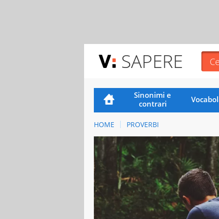
SAPERE
Sinonimi e
Vocabol
contrari
HOME
PROVERBI