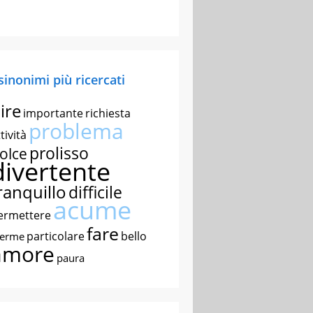
 sinonimi più ricercati
ire
importante
richiesta
problema
tività
prolisso
olce
divertente
ranquillo
difficile
acume
ermettere
fare
particolare
bello
nerme
amore
paura