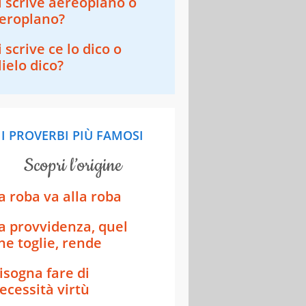
i scrive aereoplano o
eroplano?​​
i scrive ce lo dico o
lielo dico?
I PROVERBI PIÙ FAMOSI
scopri l’origine
a roba va alla roba
a provvidenza, quel
he toglie, rende
isogna fare di
ecessità virtù