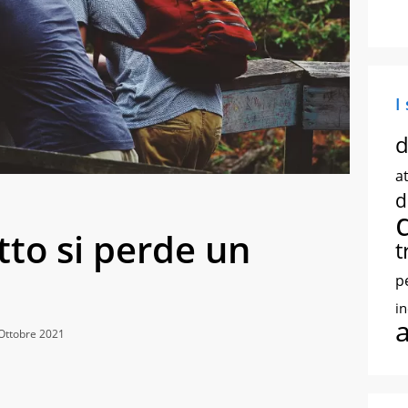
I
d
at
d
tto si perde un
t
p
i
Ottobre 2021