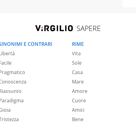
SAPERE
SINONIMI E CONTRARI
RIME
Libertà
Vita
Facile
Sole
Pragmatico
Casa
Conoscenza
Mare
Riassunto
Amore
Paradigma
Cuore
Gioia
Amici
Tristezza
Bene