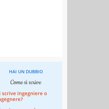
HAI UN DUBBIO
come si scrive
i scrive ingegniere o
ngegnere?