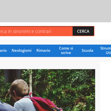
Come si
Strum
ario
Neologismi
Rimario
Scuola
scrive
Uti