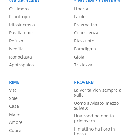
VOCABOLARIO
SINONIMI E CONTRARI
Ossimoro
Libertà
Filantropo
Facile
Idiosincrasia
Pragmatico
Pusillanime
Conoscenza
Refuso
Riassunto
Neofita
Paradigma
Iconoclasta
Gioia
Apotropaico
Tristezza
RIME
PROVERBI
Vita
La verità vien sempre a
galla
Sole
Uomo avvisato, mezzo
Casa
salvato
Mare
Una rondine non fa
primavera
Amore
Il mattino ha l'oro in
Cuore
bocca