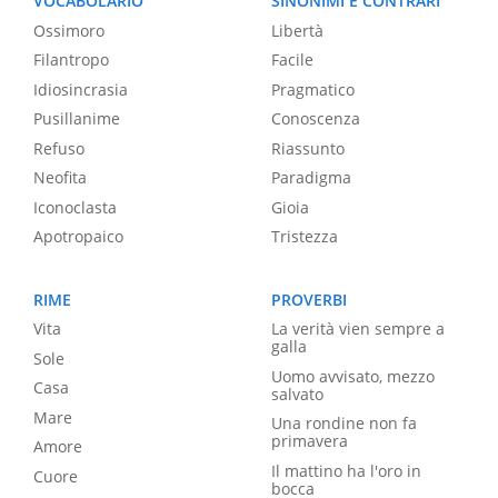
VOCABOLARIO
SINONIMI E CONTRARI
Ossimoro
Libertà
Filantropo
Facile
Idiosincrasia
Pragmatico
Pusillanime
Conoscenza
Refuso
Riassunto
Neofita
Paradigma
Iconoclasta
Gioia
Apotropaico
Tristezza
RIME
PROVERBI
Vita
La verità vien sempre a
galla
Sole
Uomo avvisato, mezzo
Casa
salvato
Mare
Una rondine non fa
primavera
Amore
Il mattino ha l'oro in
Cuore
bocca