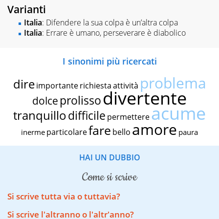
Varianti
Italia
: Difendere la sua colpa è un’altra colpa
Italia
: Errare è umano, perseverare è diabolico
I sinonimi più ricercati
problema
dire
importante
richiesta
attività
divertente
prolisso
dolce
acume
tranquillo
difficile
permettere
amore
fare
particolare
bello
inerme
paura
HAI UN DUBBIO
come si scrive
Si scrive tutta via o tuttavia?
Si scrive l'altranno o l'altr'anno?