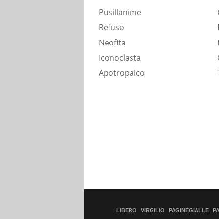
Pusillanime
Refuso
Neofita
Iconoclasta
Apotropaico
LIBERO
VIRGILIO
PAGINEGIALLE
P