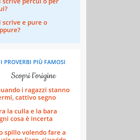
i scrive percui o per
ui?
i scrive e pure o
ppure?
I PROVERBI PIÙ FAMOSI
scopri l’origine
uando i ragazzi stanno
ermi, cattivo segno
ra la culla e la bara
gni cosa è incerta
o spillo volendo fare a
ucir con l’ago, s’avvide