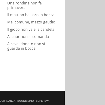
Una rondine non fa
primavera
Il mattino ha l'oro in bocca
Mal comune, mezzo gaudio
Il gioco non vale la candela
Al cuor non si comanda
A caval donato non si
guarda in bocca
QUIFINANZA
BUONISSIMO
SUPEREVA