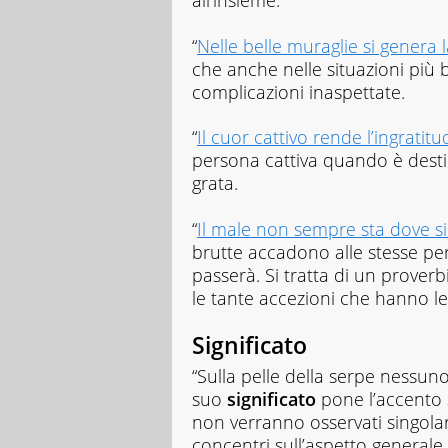
all’insieme.
“
Nelle belle muraglie si genera 
che anche nelle situazioni più b
complicazioni inaspettate.
“
Il cuor cattivo rende l’ingratit
persona cattiva quando è desti
grata.
“
Il male non sempre sta dove s
brutte accadono alle stesse pe
passerà. Si tratta di un proverb
le tante accezioni che hanno le
Significato
“Sulla pelle della serpe nessun
suo
significato
pone l’accento s
non verranno osservati singolarme
concentri sull’aspetto generale 