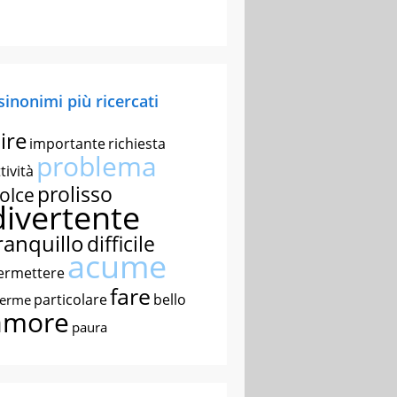
 sinonimi più ricercati
ire
importante
richiesta
problema
tività
prolisso
olce
divertente
ranquillo
difficile
acume
ermettere
fare
particolare
bello
nerme
amore
paura