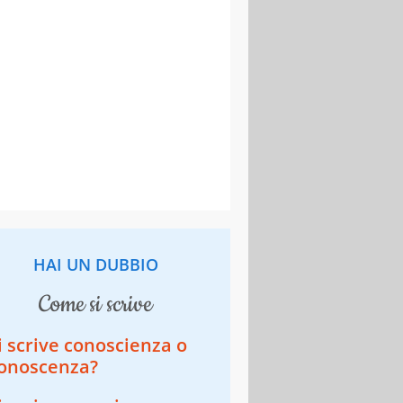
HAI UN DUBBIO
come si scrive
i scrive conoscienza o
onoscenza?