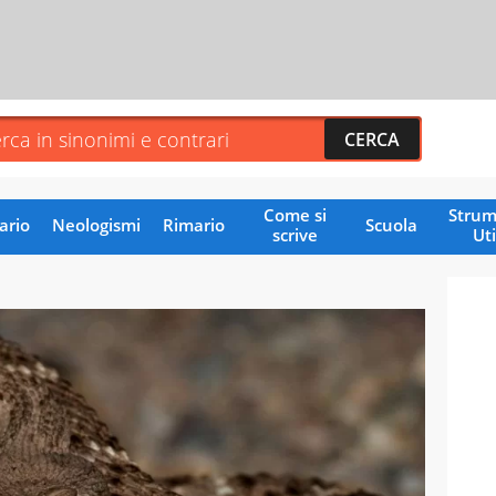
Come si
Strum
ario
Neologismi
Rimario
Scuola
scrive
Uti