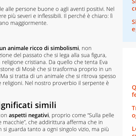
S
c
e alle persone buone o agli aventi positivi. Nel
re più severi e inflessibili. Il perché è chiaro: lì
S
otano maggiormente.
e
un animale ricco di simbolismi
, non
ione del passato che si lega alla sua figura,
 religione cristiana. Da quello che tenta Eva
bastone di Mosè che si trasforma proprio in un
Ma si tratta di un animale che si ritrova spesso
e religioni. Nel nostro proverbio il serpente è
Q
f
gnificati simili
T
o
 con
aspetti negativi
, proprio come “Sulla pelle
e macchie”, che addirittura afferma che in
L
n si guarda tanto a ogni singolo vizio, ma più
c