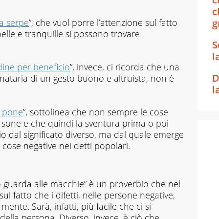
c
la serpe
”, che vuol porre l’attenzione sul fatto
g
elle e tranquille si possono trovare
S
l
udine per beneficio
”, invece, ci ricorda che una
D
nataria di un gesto buono e altruista, non è
l
i pone
”, sottolinea che non sempre le cose
rsone e che quindi la sventura prima o poi
io dal significato diverso, ma dal quale emerge
 cose negative nei detti popolari.
o guarda alle macchie” è un proverbio che nel
ul fatto che i difetti, nelle persone negative,
nte. Sarà, infatti, più facile che ci si
della persona. Diverso, invece, è ciò che