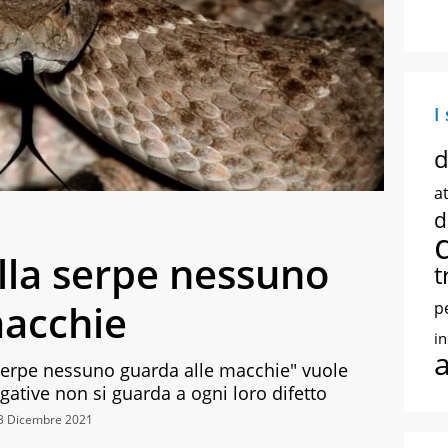
I
d
at
d
ella serpe nessuno
t
macchie
p
i
a serpe nessuno guarda alle macchie" vuole
gative non si guarda a ogni loro difetto
23 Dicembre 2021