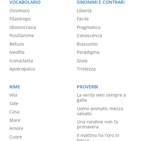
VOCABOLARIO
SINONIMI E CONTRARI
Ossimoro
Libertà
Filantropo
Facile
Idiosincrasia
Pragmatico
Pusillanime
Conoscenza
Refuso
Riassunto
Neofita
Paradigma
Iconoclasta
Gioia
Apotropaico
Tristezza
RIME
PROVERBI
Vita
La verità vien sempre a
galla
Sole
Uomo avvisato, mezzo
Casa
salvato
Mare
Una rondine non fa
primavera
Amore
Il mattino ha l'oro in
Cuore
bocca