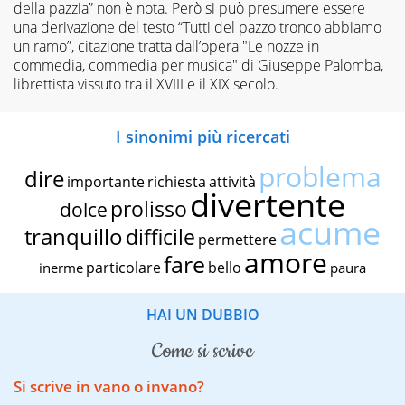
della pazzia” non è nota. Però si può presumere essere
una derivazione del testo “Tutti del pazzo tronco abbiamo
un ramo”, citazione tratta dall’opera "Le nozze in
commedia, commedia per musica" di Giuseppe Palomba,
librettista vissuto tra il XVIII e il XIX secolo.
I sinonimi più ricercati
problema
dire
importante
richiesta
attività
divertente
prolisso
dolce
acume
tranquillo
difficile
permettere
amore
fare
particolare
bello
inerme
paura
HAI UN DUBBIO
come si scrive
Si scrive in vano o invano?